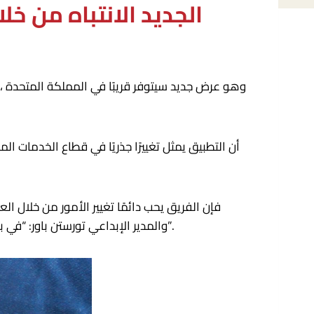
يلفت تطبيق Yoderlay الجديد ا
والمدير الإبداعي تورستن باور: “في بعض النواحي، هناك المزيد على المحك، لكن هذا يعني أنه يمكننا التعامل مع المشروع من خلال بحث أعمق وأكثر شمولاً”.