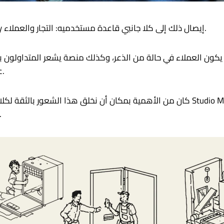
الموثوقية هي أساس العلامة التجارية، وأراد Yoderlay إيصال ذلك إلى كلا جانبي قاعدة مستخدميه: التجار والعملاء.
عليها في العمل واستخدامها كل يوم لإدارة معيشتهم.
لم تكن تلقى صدى لدى كلا النوعين من 