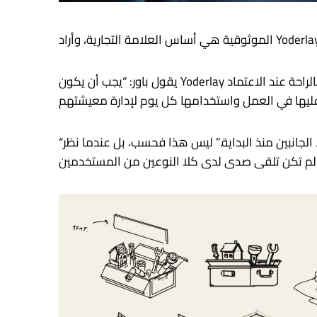
يقول باور: “يجب أن يكون Yoderlay مكانًا للعثور على المتداولين الموثوق بهم عندما يكون العملاء في حالة من الذعر، وكذلك منصة يشعر المتداولون بالراحة عند الاعتماد
“كان من الأهمية بمكان أن نخلق هذا الشعور بالثقة لكلا الجانبين منذ البداية.” ليس هذا فحسب، بل عندما نظر Studio Morfar إلى المشهد الحالي، شعروا أن معظم العروض
المستخدمين.