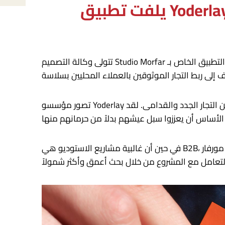
تتولى وكالة التصميم Studio Morfar ومقرها كوبنهاغن تصميم الهوية والموقع الإلكتروني والتطبيق الخاص بـ Yoderlay، وهو عرض جديد سيتوفر قريبًا في المملكة المتحدة
تصور مؤسسو Yoderlay أن التطبيق يمثل تغييرًا جذريًا في قطاع الخدمات المنزلية، لكنهم كانوا أيضًا واعين بالحفاظ على الاحترام العميق لكل من التجار الجدد والقدامى. لقد
في حين أن غالبية مشاريع الاستوديو هي B2B، فإن الفريق يحب دائمًا تغيير الأمور من خلال العمل مع العملاء الذين يواجهون المستهلك. يقول مؤسس ستوديو مورفار