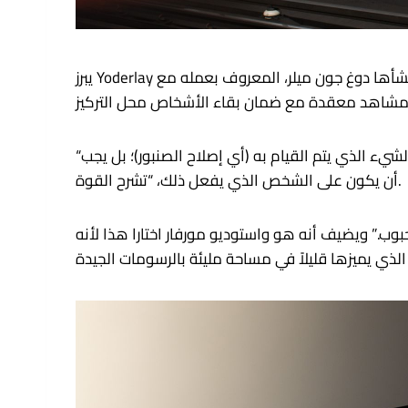
يبرز Yoderlay على الفور بفضل سلسلة الرسوم التوضيحية المخصصة التي أنشأها دوغ جون ميلر، المعروف بعمله مع BAO، وNetflix، وNike، وThe New York Times. تظهر
“الشيء الأكثر أهمية وراء هذا الاتجاه هو أننا يجب أن نكون أبطال التجار المهرة، وبالتالي لا ينبغي أن يكون التركيز على الشيء الذي يتم القيام به (أي إصلاح الصنبور)؛ بل يجب
أن يكون على الشخص الذي يفعل ذلك، “تشرح القوة.
.” ويضيف أنه هو واستوديو مورفار اختارا هذا لأنه