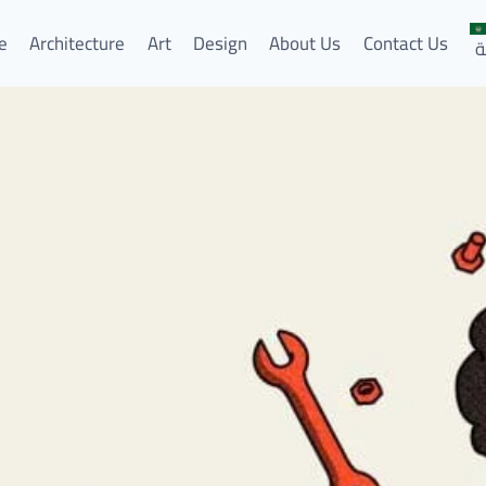
e
Architecture
Art
Design
About Us
Contact Us
ة