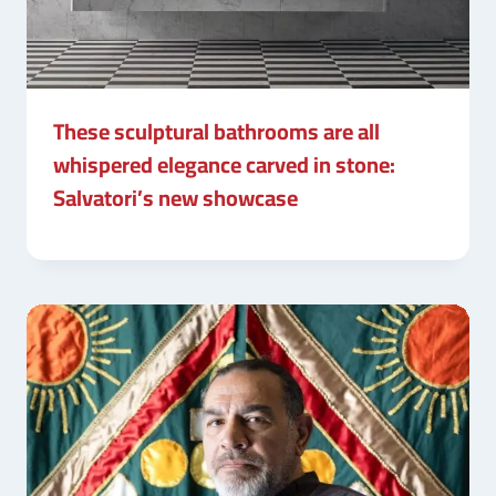
These sculptural bathrooms are all
whispered elegance carved in stone:
Salvatori’s new showcase