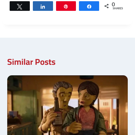
0
Tweet
Share
Pin
Share
SHARES
Similar Posts