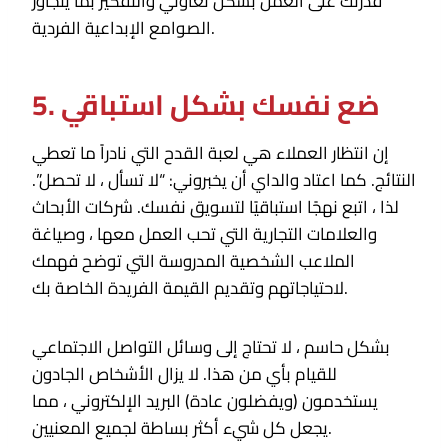
قدرتك على العمل بشكل تعاوني والتفكير بما يتجاوز
الصوامع الإبداعية الفردية.
5. ضع نفسك بشكل استباقي
إن انتظار العملاء هي لعبة القدح التي نادراً ما تعطي
النتائج. كما اعتاد والداي أن يخبروني: “لا تسأل ، لا تحصل”.
لذا ، اتبع نهجًا استباقيًا لتسويق نفسك. شركات الأبحاث
والعلامات التجارية التي تحب العمل معها ، وصياغة
الملاعب الشخصية المدروسة التي توضح فهمك
لاحتياجاتهم وتقديم القيمة الفريدة الخاصة بك.
بشكل حاسم ، لا تحتاج إلى وسائل التواصل الاجتماعي
للقيام بأي من هذا. لا يزال الأشخاص الجادون
يستخدمون (ويفضلون عادة) البريد الإلكتروني ، مما
يجعل كل شيء أكثر بساطة لجميع المعنيين.