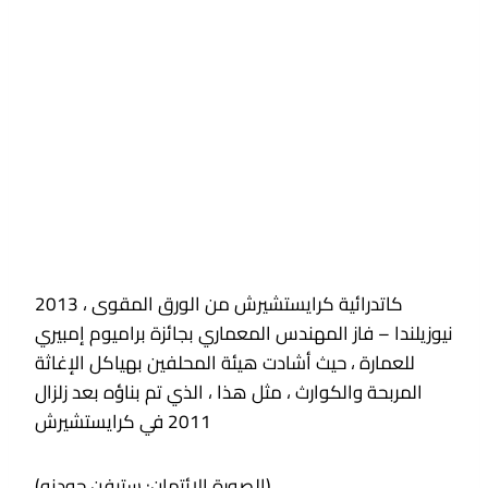
كاتدرائية كرايستشيرش من الورق المقوى ، 2013
نيوزيلندا – فاز المهندس المعماري بجائزة براميوم إمبيري
للعمارة ، حيث أشادت هيئة المحلفين بهياكل الإغاثة
المربحة والكوارث ، مثل هذا ، الذي تم بناؤه بعد زلزال
2011 في كرايستشيرش
(الصورة الائتمان: ستيفن جودنو)