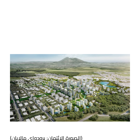
(الصورة الائتمان: برودواي مالايان)