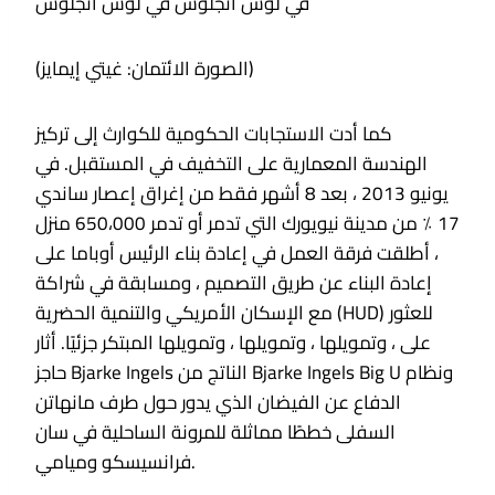
في لوس أنجلوس في لوس أنجلوس
(الصورة الائتمان: غيتي إيمايز)
كما أدت الاستجابات الحكومية للكوارث إلى تركيز
الهندسة المعمارية على التخفيف في المستقبل. في
يونيو 2013 ، بعد 8 أشهر فقط من إغراق إعصار ساندي
17 ٪ من مدينة نيويورك التي تدمر أو تدمر 650،000 منزل
، أطلقت فرقة العمل في إعادة بناء الرئيس أوباما على
إعادة البناء عن طريق التصميم ، ومسابقة في شراكة
مع الإسكان الأمريكي والتنمية الحضرية (HUD) للعثور
على ، وتمويلها ، وتمويلها ، وتمويلها المبتكر جزئيًا. أثار
حاجز Bjarke Ingels الناتج من Bjarke Ingels Big U ونظام
الدفاع عن الفيضان الذي يدور حول طرف مانهاتن
السفلى خططًا مماثلة للمرونة الساحلية في سان
فرانسيسكو وميامي.