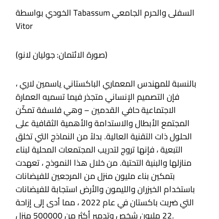
الخودي بواسطة Tabassum السفلى والحرم الجامعي
Vitor
(صورة الائتمان: جوليان لانو)
بالنسبة للمهندس المعماري الباكستاني ياسمين لاري ،
فإن التصميم الإنساني متجذر فيما تسميه العمارة
الاجتماعية حافي القدمين – وهي فلسفة تمكّن
المجتمع الأبطال والاستدامة والأهمية الثقافية على
الحلول ذات التقنية العالية. بدلاً من النماذج التي تخلق
التبعية ، فإنها تروج لتدريب المجتمعات المحلية لبناء
منازلها والبنية التحتية. من خلال هذا النموذج ، تعهدت
بتمكين بناء مليون منزل من المرجعين للفيضانات
باستخدام الخيزران والليمون والأرض استجابة للفيضانات
التي ضربت باكستان في عام 2022 ، مما أدى إلى إزاحة
22 مليون شخص وتدمير أكثر من 500000 منزل.