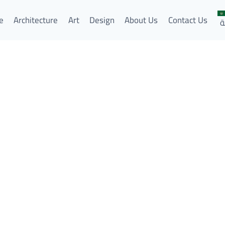
e
Architecture
Art
Design
About Us
Contact Us
ة