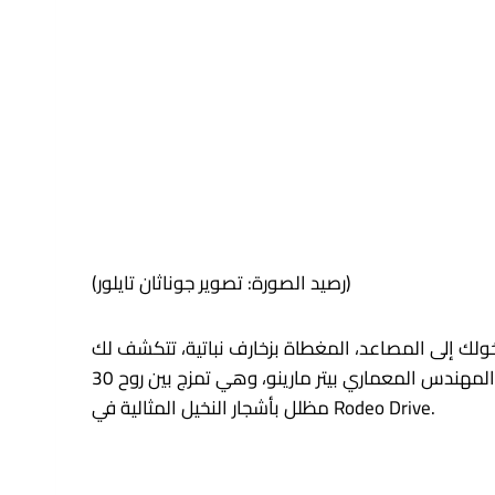
(رصيد الصورة: تصوير جوناثان تايلور)
ولك إلى المصاعد، المغطاة بزخارف نباتية، تتكشف لك
تجربة ساحرة. تم تصميم هذه المساحة من قبل المهندس المعماري بيتر مارينو، وهي تمزج بين روح 30 Montaigne مع سهولة الاسترخاء في كاليفورنيا، بما في ذلك فناء كبير
مظلل بأشجار النخيل المثالية في Rodeo Drive.