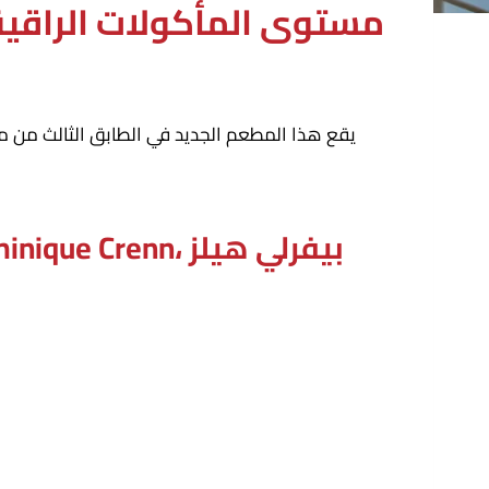
يرفع صالون تناول الطعام الجديد في بيفرلي هيلز من Dior مستوى المأكولات الرا
يقع هذا المطعم الجديد في الطابق الثالث من منز
ورق جدران* يتناول العشاء في مطعم Monsieur Dior من تصميم Dominique Crenn، بيفرلي هيلز