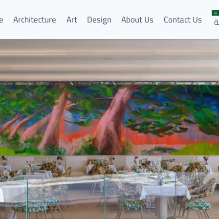
e
Architecture
Art
Design
About Us
Contact Us
ة