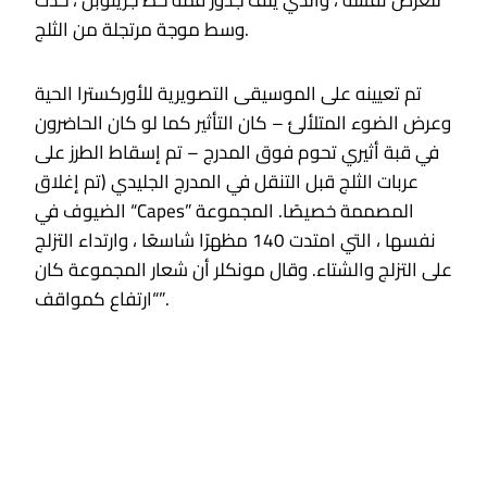
للعرض نفسه ، والذي يلف جذور قمة خط جرينوبل ، حدث
وسط موجة مرتجلة من الثلج.
تم تعيينه على الموسيقى التصويرية للأوركسترا الحية
وعرض الضوء المتلألئ – كان التأثير كما لو كان الحاضرون
في قبة أثيري تحوم فوق المدرج – تم إسقاط الطرز على
عربات الثلج قبل التنقل في المدرج الجليدي (تم إغلاق
الضيوف في “Capes” المصممة خصيصًا. المجموعة
نفسها ، التي امتدت 140 مظهرًا شاسعًا ، وارتداء التزلج
على التزلج والشتاء. وقال مونكلر أن شعار المجموعة كان
“ارتفاع كمواقف”.