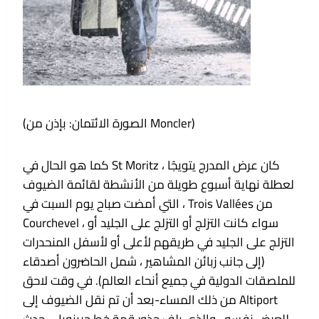
(الصورة الائتمان: بإذن من Moncler)
كما هو الحال في St Moritz ، كان عرض المدرج يتويجًا
لعطلة نهاية أسبوع طويلة من الأنشطة لقائمة الضيوف
، التي أمضت صباح يوم السبت في Trois Vallées من
Courchevel ، سواء كانت التزلج أو التزلج على الجليد أو
التزلج على الجليد في طريقهم لأعلى أو لأسفل المنحدرات
(إلى جانب زبائن المشاهير ، شمل الحاضرون أصدقاء
للملصقات الدولية في جميع أنحاء العالم). في وقت لاحق
من ذلك المساء-بعد أن تم نقل الضيوف إلى Altiport