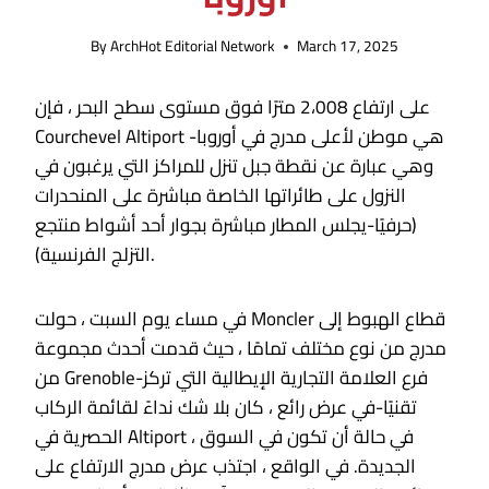
By
ArchHot Editorial Network
March 17, 2025
على ارتفاع 2،008 مترًا فوق مستوى سطح البحر ، فإن
Courchevel Altiport هي موطن لأعلى مدرج في أوروبا-
وهي عبارة عن نقطة جبل تنزل للمراكز التي يرغبون في
النزول على طائراتها الخاصة مباشرة على المنحدرات
(حرفيًا-يجلس المطار مباشرة بجوار أحد أشواط منتجع
التزلج الفرنسية).
في مساء يوم السبت ، حولت Moncler قطاع الهبوط إلى
مدرج من نوع مختلف تمامًا ، حيث قدمت أحدث مجموعة
من Grenoble-فرع العلامة التجارية الإيطالية التي تركز
تقنيًا-في عرض رائع ، كان بلا شك نداءً لقائمة الركاب
الحصرية في Altiport ، في حالة أن تكون في السوق
الجديدة. في الواقع ، اجتذب عرض مدرج الارتفاع على