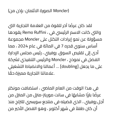
(الصورة الائتمان: بإذن من Moncler)
لقد كان عرضًا آخر للقوة من العلامة التجارية التي
يقودها Remo Ruffini ، والتي كانت الاسم الرئيسي في
مجموعة Moncler مسؤولة عن نمو إيرادات التكتل على
أساس سنوي قدره 7 في المائة في عام 2024 ، مما
أدى إلى تقليص السوق. روفيني ، رئيس مجلس الإدارة
والرئيس التنفيذي لشركة Moncler ، الفضل في نموذج
أعمالنا والانضباط التشغيلي … [doubling] على ما يجعل
علاماتنا التجارية مميزة حقًا.
في هذا الوقت من العام الماضي ، استضافت مونكلر
عرضًا بارزًا مشابهًا في سانت موريتز-منزل من المنزل من
أجل روفيني ، الذي قضيته في منتجع سويسري للتزلج منذ
أن كان طفلاً في شهر أكتوبر ، وهو الفصل الأخير من