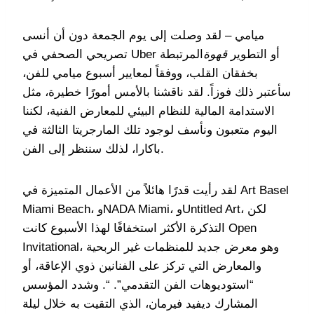
ميامي – لقد وصلت إلى يوم الجمعة دون أن أنسى
تصريحي الصحفي في Uber أو التطوير
قهوة
المرتبطة
بخفقان القلب، ووفقاً لمعايير أسبوع ميامي للفن،
سأعتبر ذلك فوزاً. لقد ناقشنا بالأمس أمورًا خطيرة، مثل
الاستدامة المالية للنظام البيئي للمعارض الفنية، لكننا
اليوم متعبون ونأسف لوجود تلك المارجريتا الثالثة في
باكارا، لذلك سننظر إلى الفن.
لقد رأيت قدرًا هائلاً من الأعمال المتميزة في Art Basel
Miami Beach، وNADA Miami، وUntitled Art، لكن
التذكرة الأكثر استخفافًا لهذا الأسبوع كانت Open
Invitational، وهو معرض جديد للمنظمات غير الربحية
والمعارض التي تركز على الفنانين ذوي الإعاقة، أو
“استوديوهات الفن التقدمي”. “. وشدد المؤسس
المشارك ديفيد فيرمان، الذي التقيت به خلال ليلة