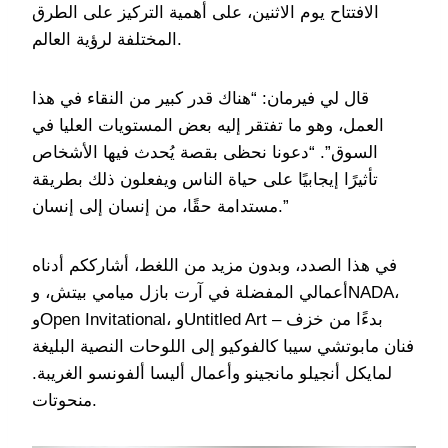
الافتتاح يوم الاثنين، على أهمية التركيز على الطرق
المختلفة لرؤية العالم.
قال لي فيرمان: “هناك قدر كبير من النقاء في هذا
العمل، وهو ما تفتقر إليه بعض المستويات العليا في
السوق”. “دعونا نحظى بقصة يُحدث فيها الأشخاص
تأثيرًا إيجابيًا على حياة الناس ويفعلون ذلك بطريقة
مستدامة حقًا، من إنسان إلى إنسان.”
في هذا الصدد، وبدون مزيد من اللغط، أشارككم أدناه
أعمالي المفضلة في آرت بازل ميامي بيتش، وNADA،
وOpen Invitational، وUntitled Art – بدءًا من خزف
فنان مابوتشي سيبا كالفوكيو إلى اللوحات النصية البليغة
لمايكل أنجيلو مانجينو وأعمال أليسا ألفونسو الغريبة.
منحوتات.