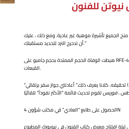
نيوتن للفنون
منح الجميع تأشيرة موهبة غير عادية. ومع ذلك ، عليك
أن تدحرج النرد لتحديد مستقبلك.”
هبطت الوفاة الحجم الممتدة بحجم جامبو على RFE-طلب الأدلة. ختمت المروحة الصفحة الأولى في وثيقة السفر 4N الخاصة بي مع تهجئة الحبر الأحمر “العادي” في جميع
القبعات.
“هذا يعني أنك بحاجة إلى العودة ونحتاج إلى مزيد من الأدلة لإثبات أنك موهبة غير عادية” ، أكدني فان. “من السهل جدًا تحقيقه. كلانا يعرف ذلك.” أعادتني جواز سفر برتقالي
عطس ،
فوربس
الحصول على طابع “العادي” في مكتب شؤون 4N