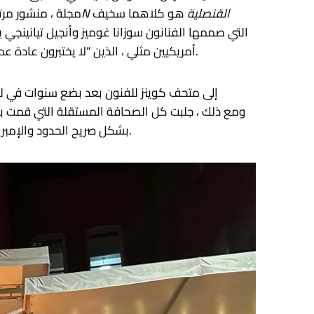
4N القنصلية
هو كلاهما سخيف
مجلة ، منشور مرت
أمريكيين مثلي ، الذين “لا يختبرون عادة عملية مرهقة ومتعددة الحصول على تأشيرات السفر أو زيارة القنصليات الأجنبية” ، لمواجهة الطبيعة التحكمية لنظام الهجرة.
بشكل صريح الحدود والإمبريالية ، مرددًا التواريخ التخريبية لصناعة المطبوعات والنشر الراديكالي. لتصفح هنا هو عبور حدود الجغرافيا والهوية والشكل.