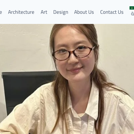
e
Architecture
Art
Design
About Us
Contact Us
ة