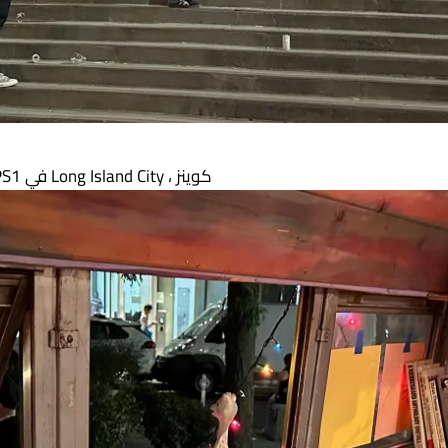
المدخل المعرض لكتاب الفن في نيويورك في MOMA PS1 في Long Island City ، كوينز