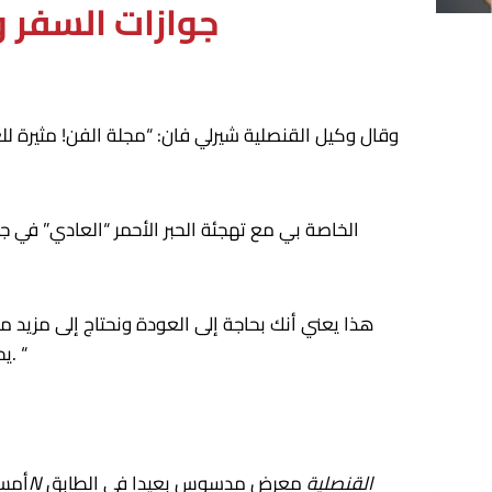
جوازات السفر 
وقال وكيل القنصلية شيرلي فان: “مجلة الفن! مثيرة لل
تقوم تحديث قائمة “الأكثر نفوذاً” تلقائيًا. “
يح
4N القنصلية
معرض مدسوس بعيدا في الطابق
في ليلة افتتاح معرض كتاب الفنون في نيويورك المطبوع (NYABF) 