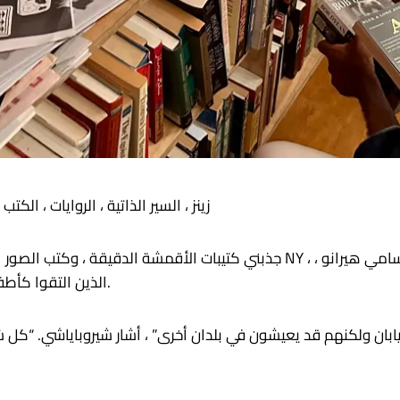
زينز ، السير الذاتية ، الروايات ، ا
جذبني كتيبات الأقمشة الدقيقة ، وكتب الصور الأكورديون ، وصور القط المطرزة
الذين التقوا كأطفال في اليابان ، إن الجماعي يحتضن منظورًا في الشتات.