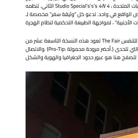
ات المتحدة ،
4N
الثاني. تنظمه Studio Special’s’s’s
 سفر” مخصصة لـ Faux-Passport التي صممها الفنانون سوزانا غوميز وأنجيل تيانينجي يو مواطنين
تعود هذه النسخة التاسعة عشر من The Fair إلى متحف كوينز للفنون بعد بضع سنوات في لعبة تشيلسي الأحمر ، والتي ، بعد فوات الأوان ، عرضت مساحة أكبر للتنفس
والاتصال. (Pro-Tip: أحضر مروحة محمولة.) ومع ذلك ، جلبت كل الصحافة المستقلة التي قمت بزيارتها تقريبًا نفس الروح غير الموقرة من صنع الجماعي والتضامن التي تتحدى