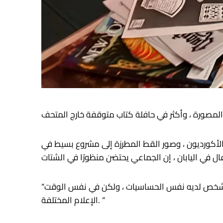
لكتب المصورة ، وأكثر في حافلة كتاب متوقفة خارج المتحف
 إلى مشروع بسيط في NY ، عارض عائد. وقال الفنانون كيريكو شيروباياشي وماسامي هيرانو ،
“الكثير من الفنانين من اليابان ولكنهم قد يعيشون في بلدان أخرى” ، أشار شيروباياشي. “كل شخص لديه نفس الحساسيات ، ولكن في نفس الوقت [they] يتعاملون مع وسائل
الإعلام المختلفة. “