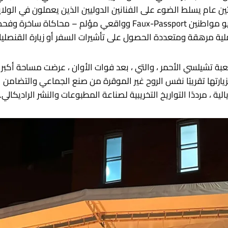
ين عام يسلط الضوء على الفنانين الدوليين الذين يعملون في الولاي
وواقعي مؤلم – محاكاة ساخرة وفحص الواقع في واحد. تدعو كل “وثيقة