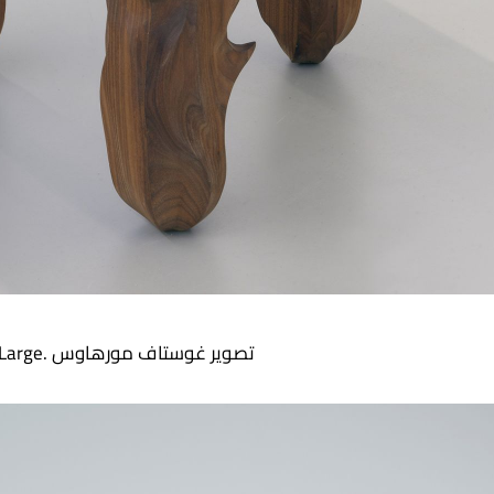
استراتيجية مجردة – LargexBlandet, 2019 © Audrey Large. تصوير غوستاف مورهاوس