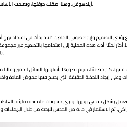
أيندهوفن. وهنا، صقلت حرفتها، وتعلمت الأساسيات وطورت المهارات اللازمة لبدء ممارستها المستقلة.
رؤيتي للتصميم وإيجاد صوتي الخاص”. “لقد بدأت في اعتماد نهج أكثر
ً أكثر نحتًا.” أدت هذه العملية إلى اهتمامها بالتصميم عبر مجمو
بالإضافة إلى الفن الرقمي والتصميم الجرافيكي والنحت.
عليها، كن مطمئنًا، سيتم تصورها بأسلوبها السائل المميز وغالبًا م
 وعلى إيجاد اللحظة الدقيقة التي يصبح فيها غموض المادة واضح
عمل بشكل حدسي بيديها، وتبني منحوتات ملموسة مليئة بالعاطفة. “يت