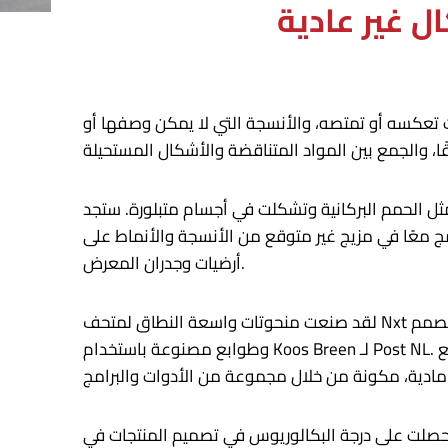
ل غير عادية
 تعكسه أو تمتصه، والأنسجة التي لا يمكن وصفها أو
ل الحمم البركانية وتشكلت في أجسام متبلورة. ستجد
مج معًا في مزيج غير متوقع من الأنسجة والأنماط على
أرضيات وجدران المعرض.
لقد صنعت منحوتات واسعة النطاق لمتحف Nxt في أمستردام (يبلغ ارتفاعها ثلاثة أمتار!)، ومجموعة شطرنج مع المصمم Theophile Blandet، وسلسلة خفيفة تسمى Quark،
وطوابع مصنوعة باستخدام Koos Breen لـ Post NL. للوهلة الأولى، قد تظن أن هذه القطع كلها مصنوعة رقميًا، لكن أشكالها الرسومية وألوانها المضيئة هي في الواقع
ي تصميم المنتجات في ESAD في ريمس، قبل أن تنتقل إلى هولندا لمتابعة درجة الماجستير في أكاديمية التصميم في