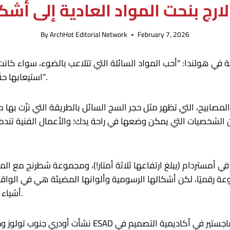
ارج بنحت المواد العادية إلى أشكا
By
ArchHot Editorial Network
February 7, 2026
ي هولندا: “أحب المواد السائلة التي تتلاعب بالضوء، سواء كانت
استيعابها حقًا، والجمع بين المواد المتناقضة والأشكال المستحيلة”.
يح، التي تظهر مثل حجر السج السائل بالطريقة التي نزّت بها مث
من الشخصيات التي يمكن وضعها في راحة يدك؛ والأعمال الفنية تند
أشياء مادية، مكونة من خلال مجموعة من الأدوات والبرامج.
نشأت أودري جنوب تولوز وحصلت على درجة البكالوريوس ف