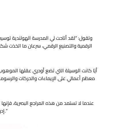
وتقول: “لقد أتاحت لي المدرسة الهولندية توسيع 
الرقمية والتصنيع الرقمي، سرعان ما اتخذت شكلا
أيًا كانت الوسيلة التي تضع أودري عقلها الموهوب 
معظم أعمالي على الإيماءات والحركات والرسومات
عندما لا تستمد من هذه المراجع البصرية، فإنها ت
إدراكي، ثم الاستثمار في حالة من الحدس للبحث من خلال الإيماءات والممارسة والتفاعل حتى أوشك على الوصول إلى هناك.”