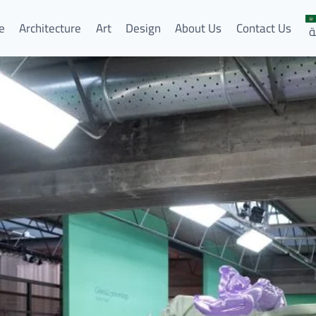
e
Architecture
Art
Design
About Us
Contact Us
ة