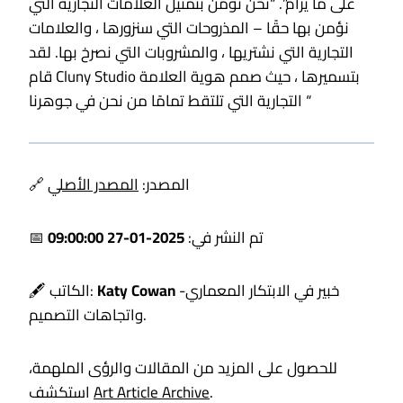
على ما يرام”. “نحن نؤمن بتمثيل العلامات التجارية التي
نؤمن بها حقًا – المذروحات التي سنزورها ، والعلامات
التجارية التي نشتريها ، والمشروبات التي نصرخ بها. لقد
قام Cluny Studio بتسميرها ، حيث صمم هوية العلامة
التجارية التي تلتقط تمامًا من نحن في جوهرنا “
🔗 المصدر:
المصدر الأصلي
📅 تم النشر في:
2025-01-27 09:00:00
-خبير في الابتكار المعماري
Katy Cowan
🖋️ الكاتب:
واتجاهات التصميم.
للحصول على المزيد من المقالات والرؤى الملهمة،
.
Art Article Archive
استكشف