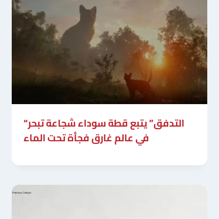
“التدفق” يتبع قطة سوداء شجاعة تبحر
في عالم غارق فجأة تحت الماء