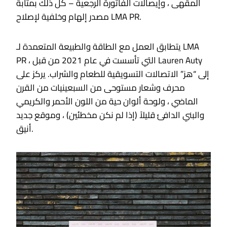
المقهى ، وإيصالات الفاتورة الرجعية – كل ذلك بمثابة
مصدر إلهام وخلفية لإصلاح LMA PR.
يتطابق العمل مع الطاقة والطبيعة المتعمدة لـ LMA
PR ، التي تأسست في عام 2021 من قبل Lauren Auty
إلى “هز” الاتصالات التسويقية للطعام والشراب. يركز على
محرف وشعار مستوحى من السبعينيات من القرن
الماضي ، ولوحة ألوان حية من اللون الأحمر والكريمي
والبني الدافئ قليلاً (إذا لم نكن مخطئين) ، وموقع جديد
أنيق.