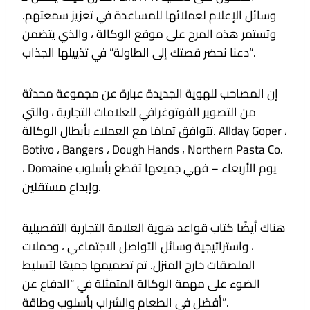
وسائل الإعلام لعملائها للمساعدة في تعزيز سمعتهم.
وتستمر هذه المرح على موقع الوكالة ، والذي يتضمن
“دعنا نحضر قصتك إلى الطاولة” في تذييلها الجذاب.
إن المصاحب للهوية الجديدة عبارة عن مجموعة محدثة
من التصوير الفوتوغرافي للعلامات التجارية ، والتي
تتوافق تمامًا مع العملاء بأبطال الوكالة. Allday Goper ،
Botivo ، Bangers ، Dough Hands ، Northern Pasta Co.
، Domaine يوم الأربعاء – فهي جميعها تقطع بأسلوب
وإبداع مستقلين.
هناك أيضًا كتاب قواعد هوية العلامة التجارية التفصيلية
، واستراتيجية وسائل التواصل الاجتماعي ، وحملات
الملصقات خارج المنزل. تم تصميمها جميعًا لتسليط
الضوء على مهمة الوكالة المتمثلة في “الدفاع عن
أفضل في الطعام والشراب بأسلوب وطاقة”.