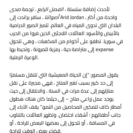
لأحدث إضافة سلسلة ،
الفصل الرابع ،
ترجمة
صدى
أصواتنا ،
سافر براندت إلى Arid Jordan ، واحدة من أكثر
البلدان التي تدوى المياه في العالم. تتميز الصور الدرامية
بالأبيض والأسود العائلات اللاجئين الذين فروا من الحرب
في سوريا. تطفو على أكوام من المكعبات ، وهي تتحول
إلى متراصة حية ، رمزية للمرونة ، وتحيط بها expanse
الوعرة الرملية.
يقول المصور: “إن الحياة المعيشية التي تتنقل مستمرًا
إلى حد كبير بسبب تغير المناخ ، فهي مجبرة على نقل
منازلهم إلى عدة مرات في السنة ، والانتقال إلى حيث
يوجد عمل زراعي متاح – إلى حيثما كان هناك هطول
أمطار كاف لتمكين المحاصيل من النمو.” يقف الآباء إلى
جانب أطفالهم ؛ أشقاء احتضان. وتظهر العائلات بالتناوب
في المسافة ، أو تتحول إلى بعضها البعض للراحة ، أو
قضاء بعض الوقت للراحة.