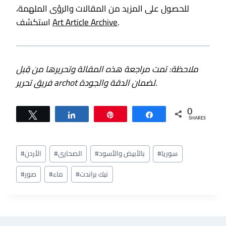
للحصول على المزيد من المقالات والرؤى الملهمة،
.
Art Article Archive
استكشف
ملاحظة: تمت مراجعة هذه المقالة وتحريرها من قِبل
فريق تحرير archot لضمان الدقة والجودة.
0
Tweet
Share
Pin
Share
SHARES
Post
سوريا
#
بالأبيض والأسود
#
الصحارى
#
الأردن
#
Tags:
نيك براندت
#
ماء
#
صور
#