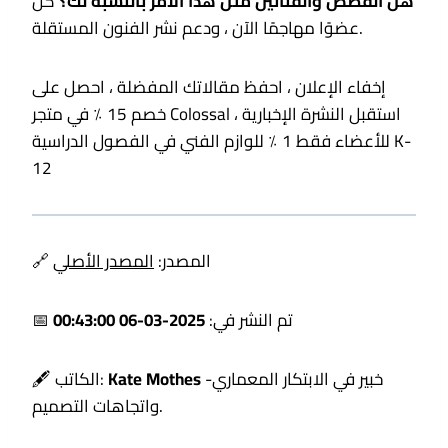
هل القصص والفنانين مثل هذا الأمر بالنسبة لك؟
كن
عضوًا مهاجمًا الآن ، ودعم نشر الفنون المستقلة.
إخفاء الإعلان ، احفظ مقالاتك المفضلة ، احصل على
خصم 15 ٪ في متجر Colossal ، استقبل النشرة الإخبارية
للأعضاء فقط 1 ٪ للوازم الفني في الفصول الدراسية K-
12
🔗 المصدر:
المصدر الأصلي
📅 تم النشر في:
2025-03-06 00:43:00
-خبير في الابتكار المعماري
Kate Mothes
🖋️ الكاتب:
واتجاهات التصميم.