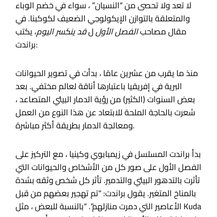
لا تعد ولا تحصى من “النسيان” ، سواء في خضم الوباء
والمتعلقة بالتوازن الإيكولوجي الضعيف لكوكبنا. في
مقال مصاحب
الفصل الأول
ل
قد ينكسر اليوم
، يكتب
براندت:
منذ ما يقرب من عشرين عامًا ، بدأت في تصوير الحيوانات
البرية في إفريقيا باعتبارها أناقة لعالم مختفي. بعد
بعض السنوات (الكثير) من رؤية الدمار البيئي المتصاعد ،
شعرت بالحاجة الملحة للابتعاد عن هذا النوع من العمل
ومعالجة الدمار بطريقة أكثر مباشرة.
بدأ براندت المسلسل في زيمبابوي وكينيا ، مع التركيز على
الفصل الأول على صور كل من الأشخاص والحيوانات التي
تأثرت بالتدهور البيئي والتدمير. تأثر كل شخص وثقه بشدة
بالمناخ المتغير. يقول براندت: “تم تهجير بعضهم من قبل
الأعاصير التي دمرت منازلهم”. “بالنسبة للبعض ، مثل Kuda