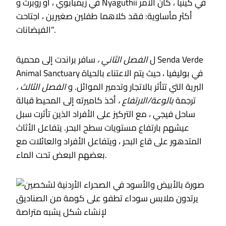
في زيمبابوي ، أو روبرت و Nyaguthii في كينيا ، كان الأمر
أكثر مأساوية: فقد كلاهما طفلين صغيرين ، اجتاحت
الفيضانات”.
ل
الفصل الثاني ،
سافر براندت إلى محمية Senda Verde
Animal Sanctuary في بوليفيا ، حيث يتم الاعتناء بالحياة
البرية التي تتأثر بالاتجار وتدمير الموائل. و
الفصل الثالث ،
ترجمة
بالوعة/الارتفاع ،
أخذ كاميرته إلى المحيط قبالة
ساحل فيجي ، مع التركيز على الأفراد الذين تأثرت سبل
عيشهم بارتفاع مستويات سطح البحر. يتفاعل الأثاث
المتدهور على قاع البحر ، ويتفاعل الأفراد والعائلات مع
بعضهم البعض تحت الماء.