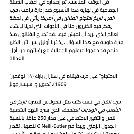
في الوقت المناسب. تم إصداره في أعقاب التعبئة
الجماعية في نهاية هذا الأسبوع ضد إدارة ترامب ،
حرب
الفن: تاريخ احتجاج الفنانين في أمريكا
يأتي في لحظة
يفكر فيه الكثيرون منا في الأدوات التي لدينا لإنشاء
العالم الذي نريد أن نعيش فيه. لقد تصارع الفنانون منذ
فترة طويلة مع هذا السؤال ، يذكرنا أونيل بتلر ، لأن الكثير
منهم قد دمجوا ميولهم الجمالية مع رغباتهم من أجل
العدالة.
“الاحتجاج” على حرب فيتنام في سنترال بارك (14 نوفمبر
1969). تصوير ج. سبنسر جونز
حرب الفن
في نسب كتب مثل نيكولاس لامبرت
تاريخ فن
الشعب في الولايات المتحدة
، الذي يسرد النهج الشعبية
للفن والتغيير الاجتماعي على مدار 250 عامًا. بالنسبة
لنصها ، تقصر O’Neill-Butler الجدول الزمني ويبدأ مع