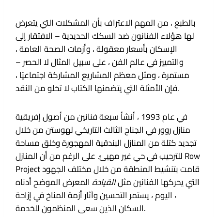
بالطبع ، من المهم الاعتراف بأن المشكلات التي يتعرض
لها هؤلاء الفنانون ضد السكك الحديدية – الافتقار إلى
الإسكان بأسعار معقولة ، وأزمات الصحة العامة ،
والتمييز في عالم الفن ، على سبيل المثال لا الحصر –
مستمرة ، ومثل معظم المشاريع المشاركة اجتماعيًا ،
فإن الأمثلة التي يتضمنها الكتاب لا تخلو من النقد.
في عام 1993 ، أنشأ سبعة فنانين من أصول إفريقية
منازل روور في الجناح الثالث التاريخي لهوستن من خلال
تجديد كتلة من المنازل البندقية المهجورة وخلق مساحة
للترحيب في حي غير مهيئ. على الرغم من أن المنازل Row
Project قامت بتنشيط المنطقة من خلال مختلف الجهود
التي يحركها الفنانين مثل
القيادة
المعرض الموضح أدناه
، اليوم ، يستمر التحسين وآثار أزمة المناخ في إزاحة
السكان الذين سعى المنظمون للخدمة.