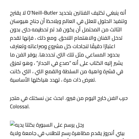
لا يقترح O’Neill-Butler أنه ينبغي تكليف الفنانين بتحديد
وتنفيذ الحلول للعلل في العالم ويلاحظ أن جناح هيوستن
الثالث من المحتمل أن يكون قد تم تحطيمه حتى بدون
تدخل الفنان والاهتمام اللاحق. ومع ذلك ، فإنها تقدم
اعتبارًا دقيقًا لنجاحات كل مشروع وصراعاته وتعترف
بحدود المساعي مثل تلك التي تحددها. يوفر الفن ما
يشير إليه الكتاب على أنه “صدع في الجدار” ، وهو تمزق
في قشرة واهية من السلطة والقمع التي ، التي كانت
تعرض ذات مرة ، تهدد هياكلها الأساسية.
حرب الفن
خارج اليوم من فيرو. ابحث عن نسختك في متجر
Colossal.
بيني أندروز يقدم مظاهرة رسم للطلاب في جامعة ولاية