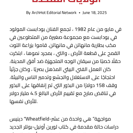
By
ArchHot Editorial Network
June 18, 2025
في مايو من عام 1982 ، تجمع الفنان بودابست المولود
في بودابست مع مجموعة صغيرة من المتطوعين في
مكب بطارية مانهاتن في مانهاتن. قاموا بزراعة التوت
القمح على قطعة الأرض ، والتي ، بمجرد نموها ، ابتكرت
حقلًا خصبًا من سيقان الوجه المتجهزة ضد أفق المدينة.
كان العمل الفني البيئي المذهل بصريًا ، وكان جزئياً
احتجاجًا على الاستغلال والجشع وتدمير الناس والبيئة.
وقف 158 دولارًا من البذور التي تم إنفاقها على البذور
في تناقض صارخ مع تقييم الأرض البالغ 4.5 مليار دولار
للأرض نفسها.
دينيس “Wheatfield-مواجهة” هي واحدة من عشر
دراسات حالة مقدمة في كتاب لورين أونيل-بوتلر الجديد