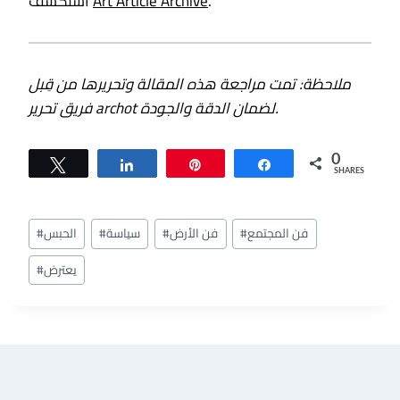
.
Art Article Archive
استكشف
ملاحظة: تمت مراجعة هذه المقالة وتحريرها من قِبل
فريق تحرير archot لضمان الدقة والجودة.
0
Tweet
Share
Pin
Share
SHARES
Post
فن المجتمع
#
فن الأرض
#
سياسة
#
الحبس
#
Tags:
يعترض
#