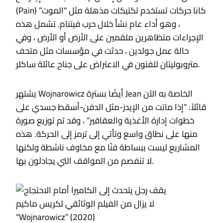
(Pain) كانا حركات تستخدم تكتيكات مذهلة مثل “الموت”
، وهو أداء عام نشأ خلال حرب فيتنام. تشمل هذه
الإجراءات متظاهرين ملقمين على الأرض أو الأرض ، وفي
حالة عمل جولدين ، حدثت في مؤسسات مثل متحف
متروبوليتان للفنون في الاعتراض على جناح عائلة ساكلر.
يشتهر Wojnarowicz أيضًا بسترة Jean الخاصة به الآن
قائلاً: “إذا ماتت من الإيدز-مثل الدفن-أسقط جسدي على
خطوات إدارة الأغذية والعقاقير” ، وقد تم توزيع صورة
منها على نطاق واسع وتأتي إلى ترمز إلى الحركة. هذه
المشاريع ليست ببساطة فنًا مع مخاوف ناشطة ولكنها
لا تنفصم من المواقف التي يجادلون بها.
لا يزال من الفيلم الوثائقي لكريس ماكيم
“Wojnarowicz” (2020)