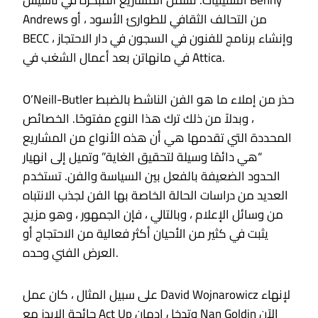
الستينيات. تشمل المشاريع المبكرة في تأسيس Benny
Andrews من التحالف الثقافي للطوارئ الأسود ، أو
BECC ، وإنشاء برنامج للفنون في السجون في دار الاحتجاز
في مانهاتن بعد أعمال الشغب في Attica.
O’Neill-Butler حذر من إملاء ما هو الفن الناشط بالضبط
، وبدلاً من ذلك ترك هذا النوع مفتوحًا. الخصائص
المحددة التي تقدمها هي أن هذه الأنواع من المشاريع
“هي دائمًا وسيلة لتحقيق الغاية” وتميل إلى انهيار
الحدود الضعيفة بالفعل بين السياسة والفن. تستخدم
العديد من دراسات الحالة الخاصة بها الفن لجذب الانتباه
من وسائل الإعلام ، وبالتالي ، فإن الجمهور ، وهو مزيج
يثبت في كثير من الأحيان أكثر فعالية من الاحتجاج أو
العرض الفني وحده.
على سبيل المثال ، كان عمل David Wojnarowicz لإنهاء
جائحة الإيدز مع Act Up وتدخل إدمان Nan Goldin الآن