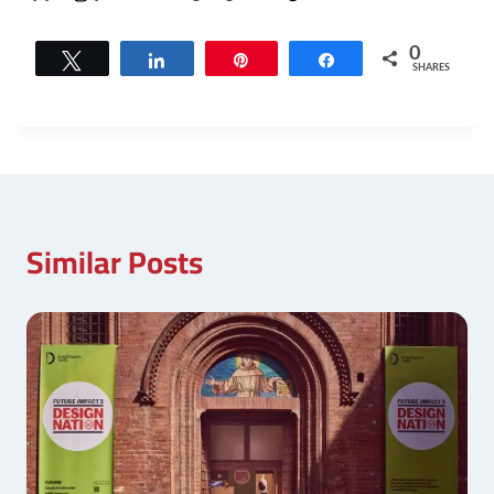
0
Tweet
Share
Pin
Share
SHARES
Similar Posts