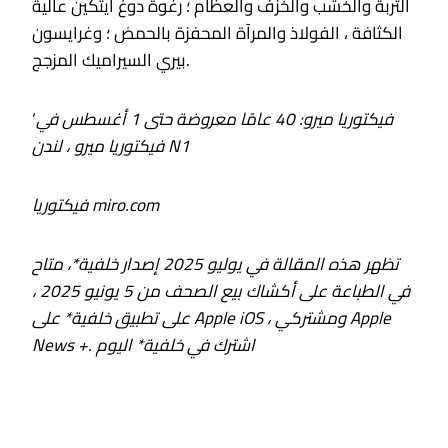
التربة والخشب والخزف والعظام ؛ رغوة دوغ أيتكين عالية
الكثافة ، الفولاذ والمرآة المحفزة بالحمض ؛ وغرايسون
بيري السيراميك المزجج.
فيكتوريا ميرو: 40 عامًا معروضة حتى 1 أغسطس في
‘
فيكتوريا ميرو ، لندن N1
فيكتوريا miro.com
تظهر هذه المقالة في
يوليو 2025 إصدار خلفية*
، متاح
في الطباعة على أكشاك بيع الصحف من 5 يونيو 2025 ،
على تطبيق خلفية* على Apple iOS ، ومشتركي Apple
اشترك في خلفية* اليوم
News +.