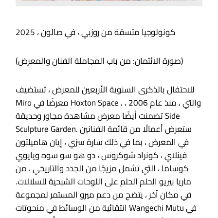
كونولوجيا متسقة من روزبي ، في صالون ، 2025
(صورة الائتمان: من باب المجاملة الفنان والمعرض)
للاحتفال بالذكرى السنوية الأربعين للمعرض ، تستضيف
Miro معرضًا في Hoxton Space ، والتي ، منذ عام 2006 ،
تضمنت أيضًا معرض مشاهدة مجاور وحديقة Side
Sculpture Garden. ستعرض أعمالًا من قائمة الفنانين
في المعرض ، بما في ذلك سارة سزي ، إيان هاميلتون
فينلاي ، كونراد شوكروس ، دو هو سو سوه ويايوي
كوساما ، التي تشمل مزيجًا من الجدد والتاريخي ، من
ماريا بيريو الحلم الحلم على اللوحات الشبحية للسلالات.
في مكان آخر ، يتضح من دعم ميرو المستمر لمجموعة
انتقائية من الوسائط في منحوتات Wangechi Mutu في