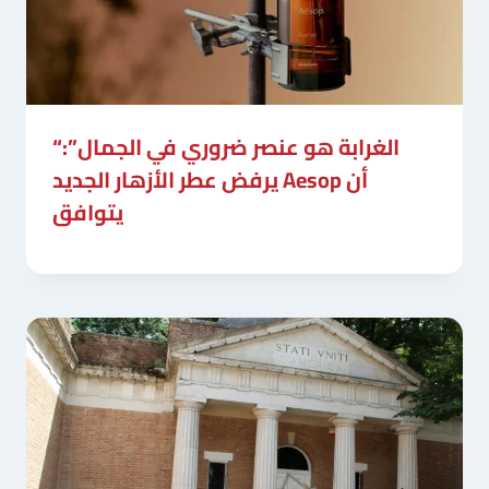
“الغرابة هو عنصر ضروري في الجمال”:
يرفض عطر الأزهار الجديد Aesop أن
يتوافق