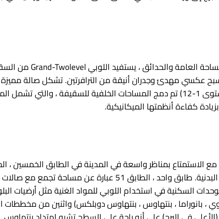
اللوبي (المستوى 1) يمكن 
بح عكسي مهدئ وجدران أنيقة من الترافرتين. تشكل صالة مميزة تو
ومنطقة جلوس مريحة. الجزء الخلفي من المنزل (المستوى 1-12) تم دمج المساحات الخلفي
 (المستوى 50-51) السباحة لفات مع الاستمتاع بمناظر واسعة في المدينة في الطاب
12000 قدم مربع من السبا والصالون ومرافق اللياقة البدنية. طابق و
حدات السكنية في استخدام اللوبي للمواد الغنية مثل أرضيات البلوط
 علوي ، بانوراما ، بنتهاوس ، بنتهاوس دوبلكس) واثنين من مخططات 
ي نيويورك. الراحة (المستوى 67) تم تصور الطابق 67 (الأعلى في البرج) على أنه راحة على السطح 