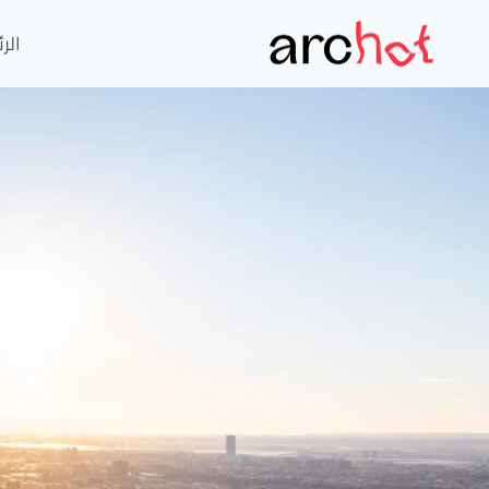
لتجاوز
لى
الر
لمحتوى