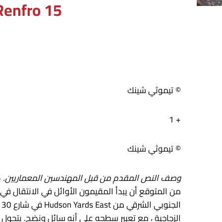
15 Hudson Yards Building / Diller Scofidio + Renfro
© تيموثي شينك
+ 1
© تيموثي شينك
وصف النص المقدم من قبل المهندسين المعماريين.
الزجاجية ، مع تعبير سطحه على أنه سائل ونضج. يتحول البرج إلى ورقة Quatre في الأعلى ، على شكل مناظر با