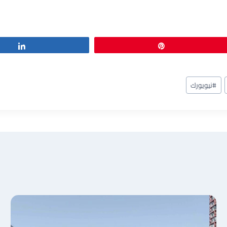
Share
Pin
#
نيويورك