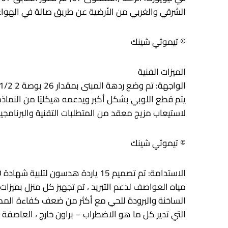
الشرقي والغربي من الأرضية عن طريق صالة في الهواء الطلق 2000 قدم مربع والتي ستوفر بعضًا من أكثر آفاق غروب الشمس ال
© تيموثي شينك
الميزات الفنية
يتم قطع اللوبي بشكل أكبر ويدعمه هيكليًا من النماذج 
لاستيعاب مزيج معقد من المتطلبات التقنية والبرنامجية على المستويات 1-19 بما في ذلك كمية ميكانيكية للهواء من أج
© تيموثي شينك
التي تدير كل ما هو الاضطراب – براون خارج ، العاصفة ، 