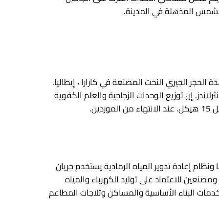
 مؤطرة من قِبل أعمدة الحجر الجيري النحت المصنعة في كارارا ، إيطاليا.
اندز. إن توزيع الوحدات الزجاجية والعلم الكفوية
الاستدامة: تم تصميم 15 ياردة هدسون لتلبية شهادة LEED الذهبية. من الهواء النقي المصفى ، إلى أتمتة Lutron Home ونظام إعادة تدوير المياه الرمادية يستخدم جريان
بميزات حديثة. ستحتوي Hudson Yards على microgrid من نوعه من نوعه ومصنعين للاعتماد على توليد الكهرباء والمياه
 المصادر التقليدية. ستقوم قدرة PowerGeneration في الموقع بإبقاء خدمات البناء الأساسية والمساكن وثلاجات المطاعم