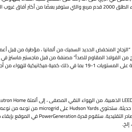
مذهلة في المدينة.
الواجهة: تم وضع ردهة المبنى بمقدار 26 بوصة 2 1/2 “الزجاج المنخفض الحديد السميك من ألمانيا ،
من الفولاذ المقاوم للصدأ” مصنفة من قبل ماجستير ماسترز في نثرل
ل 15 هيكل. عند الانتهاء من الموردين.
مياه العواصف لدعم التبريد ، تم تجهيز كل منزل 
الساخنة والبرودة للحي مع أكثر من ضعف كفاءة
إلخ.