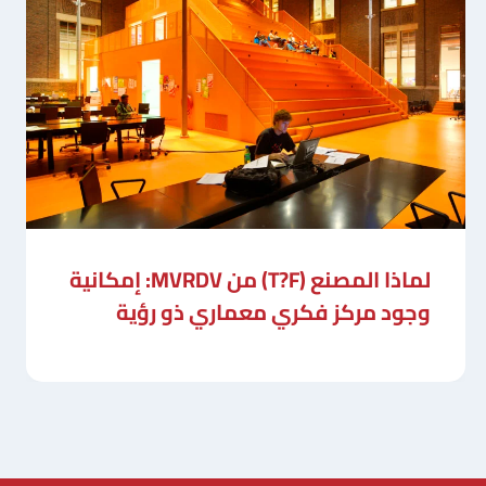
لماذا المصنع (T?F) من MVRDV: إمكانية
وجود مركز فكري معماري ذو رؤية