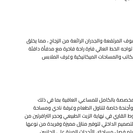
الوصول إليه مباشرة من الساحة العامة والحدائق ، يستفيد اللوبي Grand-Twolevel من السقوف المرتفعة والجدران الرائعة من الزجاج ، مما يخلق
اجه الخط العالي فترة راحة فاخرة مع مدفأة دافئة
ة للسقيفة ، والتي تشمل المكاتب والمساحات الميكانيكية وغرف الملابس
ق الخمسين ، المخصصة بالكامل للمساعي العافية بما في ذلك
احد ، الطابق 51 عبارة عن مساحة تجمع مع صالات وأجنحة خاصة لتناول الطعام وغرفة نادي ومساحة
 القاري في نهاية الزيت الطبيعي وحجر الترافرتين من
التصميم الداخلي لتوفير منازل مميزة وفريدة من نوعها
تشبه امتداد بنتهاوس. يتم فصل مساحتي الأحداث المرنة على الجانبين