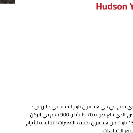
ي تفتح في حي هدسون ياردز الجديد في مانهاتن ؛
من المتوقع أن يبدأ المقيمون الأوائل في الانتقال في ديسمبر 2018. تم تصميمه وفقًا لمعايير LEED Gold ، وهو يرسى البرج الذي يبلغ طوله 70 طابقًا و 900 قدم في الركن
الجنوبي الشرقي من Hudson Yards East في شارع 30 و 11th Avenue. باستخدام الزجاج البارد المُعد لتحقيق شكله ، فإن 15 ياردة من هدسون يخفف التعبيرات التقليدية للأبراج