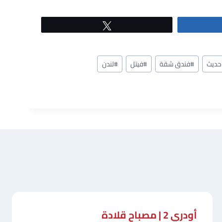
Tweet
حديث
#
فندق شقة
#
فيتل
#
لندن
أودري 2 | مصباح قلادة