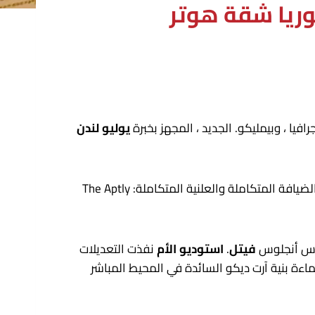
وريا شقة هوتر
يا ، وبيمليكو. الجديد ، المجهز بخبرة
يوليو لندن
يتكشف “Urban Retreat” المبرمج للضيوف بين عشية وضحاها ، والرموز الرقمية الطويلة ، والجميع بينهما ، مع مساحات الضيافة المتكاملة والعلنية المتكاملة: The Aptly
 لوس أنجلوس
فيتل
.
استوديو الأم
نفذت التعديلات
ءة بنية آرت ديكو السائدة في المحيط المباشر