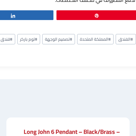
تي تدفع المظروف في مختلف التخصصات.
Share
Pin
#
الفندق
#
المملكة المتحدة
#
تصميم الوجهة
#
توم باركر
#
فندق 
Long John 6 Pendant – Black/Brass –