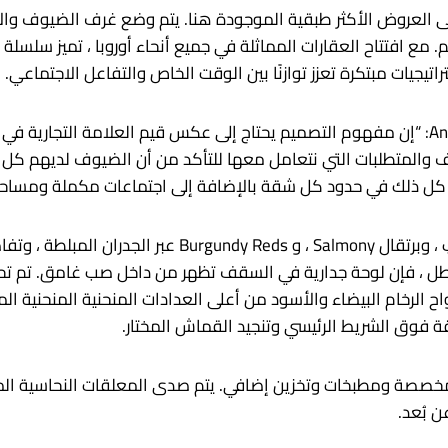
لى العروض الأكثر طبقية الموجودة هنا. يتم وضع غرف الضيوف و
م. مع افتتاح العقارات المماثلة في جميع أنحاء أوروبا ، تميز سلسلة
يجيات مبتكرة تعزز توازنًا بين الوقت الخاص والتفاعل الاجتماعي.
يقول Vettle Cofetener والمدير الإبداعي Andy Goodwin: “إن مفهوم التصميم يحتاج إلى عكس قيم
والمتطلبات التي نتعامل معها للتأكد من أن الضيوف لديهم كل ما 
كل ذلك في حدود كل شقة بالإضافة إلى اجتماعات مكملة ومساحات
طوال الوقت ، تحمل خضار رغوة البحر ، والوردي الشاحب ، وبرت
 ، فإن لوحة جدارية في السقف تظهر من داخل صب غامق. تم تحديد
لواح الرخام البيضاء والأسود من أعلى العدادات المنحنية المنحنية 
 فوق الشريط الرئيسي وتنجيد القماش المختار.
ضيوف المختلفة ، يربط Oak Joinery خزائن مخصصة ومطبخات وتخزين إضافي. يتم صدى الم
 بُعد.