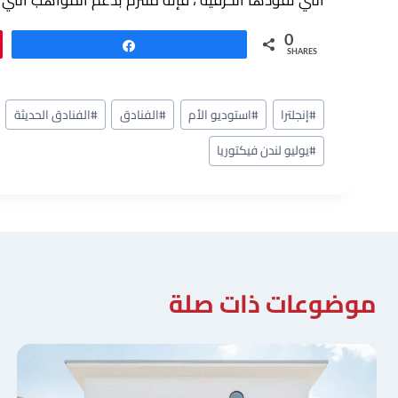
التي تقودها الحرفية ، فإنه ملتزم بدعم المواهب ال
0
Share
SHARES
وسوم
#
إنجلترا
#
استوديو الأم
#
الفنادق
#
الفنادق الحديثة
المقال:
#
يوليو لندن فيكتوريا
موضوعات ذات صلة