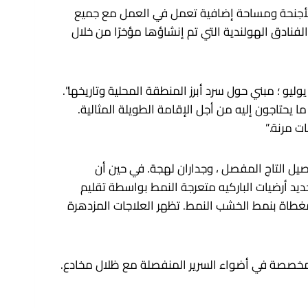
الأجنحة ومساحة إضافية تعمل في العمل مع جميع
 الفنادق الهولندية التي تم إنشاؤها مؤخرًا من خلال
 العلامة التجارية في يوليو ؛ مبني حول سرد أبرز المنطقة المحلية وتاريخها”.
يحتاجون إليه من أجل الإقامة الطويلة المثالية.
 مرنة.”
قال Salmony ، و Burgundy Reds عبر الجدران المبلطة ، وتفاصيل التاج المفصل ، وجداران لهجة. في حين أن
 أرضيات الباركيه متعرجة النمط بواسطة تقليم
المغطاة بنمط الخشب النمط. تظهر العلاجات المزدهرة
علقات النحاسية المخصصة في أضواء السرير المنفصلة مع ظلال مخادع.