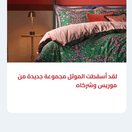
لقد أسقطت الموئل مجموعة جديدة من
موريس وشركاه