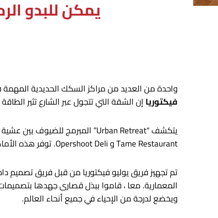
يمكن للبدو الر
واحدة من العديد من مراكز السكك الحديدية المهمة في ل
فيكتوريا
إن الشقة التي تتجول عبر الشارع تثير الطاق
Tame Restaurant و Opershoot Deli. توفر هذه الأماكن الحضرية المشغولين فرصة للبطء قليلاً.
تم تجهيز فريق يوليو فيكتوريا من قبل فريق تصميم دا
المعمارية. معا ، قاموا ببذل قصارى جهدها بتصميمات د
ويخضع لدرجة من الإحياء في جميع أنحاء العالم.