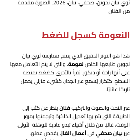
ثوي تيان نجوين، صحفي، بيان، 2026. الصورة مقدمة
من الفنان
النعومة كسجل للضغط
هذا هو التوتر الدقيق الذي يمنح ممارسة ثوي تيان
نجوين طابعها الخاص
نعومة
، والتي لا يتم التعامل معها
على أنها راحة أو ديكور. يُقرأ بالأحرى كضغط يمتصه
السطح، كتكرار يُسمع عبر الجدار، كشيء منزلي يحمل
تاريخًا عائليًا.
عبر النحت والصوت والتركيب
فنان
ينظر عن كثب إلى
الطريقة التي يتم بها تعديل الذاكرة وترجمتها بمرور
الوقت، غالبًا من خلال أشياء تبدو عادية للوهلة الأولى.
عير
بيان صحفي
في
أعمال الغاز
، يفحص عملها