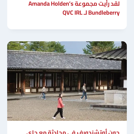
لقد رأيت مجموعة Amanda Holden’s
Bundleberry لـ QVC IRL
جون أوتشندورف في محادثة مع جاي