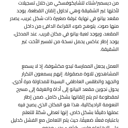
من ديسمبر/شتاء لتشايكوفسكي من خلال تسجيلات
لأختها غير الشقيقة وهي تحاول إتقان القطعة. يوجد
مقعد بيانو في نهاية غرفة صغيرة ذات شكل غريب، يصدر
منها صوت. يتوهج ضوء القراءة الدافئ من داخل
المقعد، ويوجد لعبة بيانو في مكان قريب. عند المدخل،
يوجد إطار عاكس يحمل نسخة من تفسير الأخت غير
الشقيقة.
العمل يجعل الممارسة تبدو مكشوفة، إذ لا يسمع
المشاهدون تلاوة مصقولة. إنهم يسمعون التكرار
والجهد والطقس العاطفي البسيط للمحاولة مرة أخرى.
يحول نجوين مقعد البيانو إلى أداة والغرفة إلى مسرح
لمقطوعة لم يتم إتقانها بشكل كامل. ضمن إطار
النعومة الراديكالية، هذا هو المكان الذي يصبح فيه
عملها دقيقًا بشكل خاص. إنها تعطي شكلاً للتعلم
باعتباره فعلًا ضعيفًا، حيث يتم التعامل مع الفشل كدليل
على الاهتمام وليس كشيء يجب محوه.