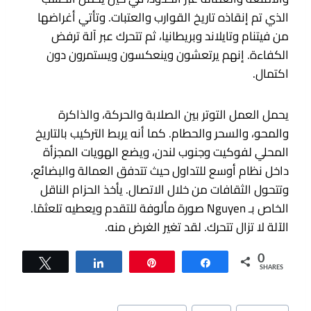
الذي تم إنقاذه تاريخ القوارب والعتبات. وتأتي أغراضها
من فيتنام وتايلاند وبريطانيا، ثم تتحرك عبر آلة ترفض
الكفاءة. إنهم يرتعشون وينعكسون ويستمرون دون
اكتمال.
يحمل العمل التوتر بين الصلابة والحركة، والذاكرة
والمحو، والسحر والحطام. كما أنه يربط التركيب بالتاريخ
المحلي لفوكيت وجنوب لندن، ويضع الهويات المجزأة
داخل نظام أوسع للتداول حيث تتدفق العمالة والبضائع،
وتتحول الثقافات من خلال الاتصال. يأخذ الحزام الناقل
الخاص بـ Nguyen صورة مألوفة للتقدم ويعطيه تلعثمًا.
الآلة لا تزال تتحرك. لقد تغير الغرض منه.
0
Tweet
Share
Pin
Share
SHARES
وسوم