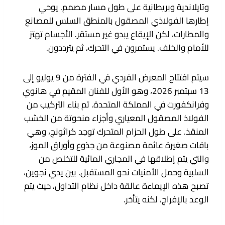
وتايلاندية وبريطانية على طول مسار مصمم. يوحي
إطارها الفولاذي المصقول بالمنطق السلس للمصانع
والمطارات، لكن الإيقاع يبدو غير مستقر. الأجسام تهتز
للأمام والخلف. يستمرون في التحرك، ثم يترددون.
سيتم افتتاح المعرض الفردي في الفترة من 9 يوليو إلى
13 سبتمبر 2026، وهو الأول للفنان المقيم في هانوي
وفرانكفورت في المملكة المتحدة. تم بناء التركيب من
الفولاذ المصقول المعياري وأجزاء منحوتة من الخشب
المنقذ. على طول الحزام المتحرك توجد كراثونج، وهي
باقات صغيرة عائمة مصنوعة من جذوع وأوراق الموز،
والتي يتم إطلاقها في المجاري المائية للتخلص من
السلبية وحمل الأمنيات نحو المستقبل. بين يدي نجوين،
تصبح هذه الإيماءة عالقة داخل نظام التداول، حيث يتم
الوعد بالإفراج، لكنه يتأخر.