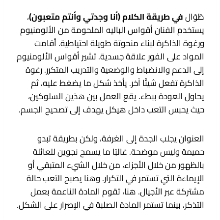
طَوَال
في طريقة الكلام (أنا وجدتي وأنتم متعبون)
،
يستخدم الفنان أقواس الباليه الملحومة من الألومنيوم
ورغوة الذاكرة لبناء منحوتة طويلة احتياطية. أقامت
المواد على الفور علاقة جسدية. تشير أقواس الألومنيوم
إلى الدعم والانضباط والوضعية والتدريب المتكرر. رغوة
الذاكرة تفعل شيئًا آخر. يأخذ شكل ما يضغط عليه، ثم
يحاول العودة ببطء. يقع العمل بين هذين السلوكين،
حيث يحبس التعب داخل هيكل يهدف إلى تصحيح الجسم.
العنوان يجلب الجدة إلى الغرفة، ولكن بطريقة تبدو
حميمة وليس موضحة. غالبًا ما يسمح نجوين للعائلة
بالظهور من خلال الأجزاء، من خلال الشيء المتبقي أو
الإيماءة التي تستمر في التكرار. وهنا يصبح التعب حالة
مشتركة عبر الأجيال. هنا، تقوم المادة الناعمة بعمل
التذكر، بينما تستمر المادة الصلبة في الإصرار على الشكل.