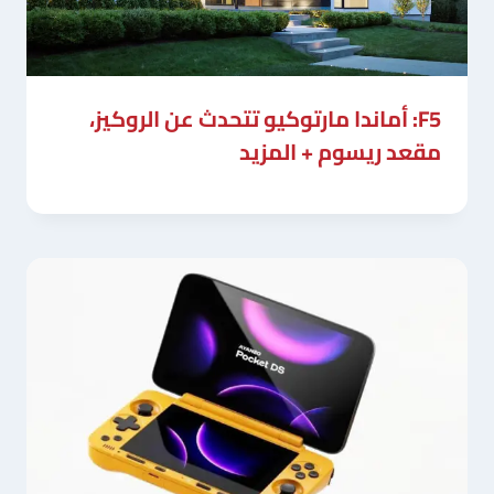
F5: أماندا مارتوكيو تتحدث عن الروكيز،
مقعد ريسوم + المزيد