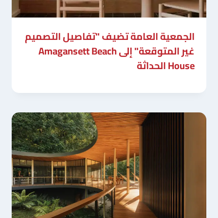
الجمعية العامة تضيف "تفاصيل التصميم
غير المتوقعة" إلى Amagansett Beach
House الحداثة