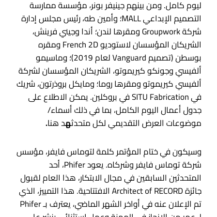
ليوم كامل. ومن بينهم جينيفر بونر، مؤسسة ممارسة
التصميم الإبداعي MALL؛ وأمين طه، رئيس مجلس إدارة
شركة Groupwork ومقرها لندن؛ أندا وجيني فرينش،
الشريكان المؤسسان لاستوديو French 2D ومقره
بوسطن (تصميم Vanguard لعام 2019)؛ وماسيمو
ألفيسي وجونكو كيريموتو، الشريكان المؤسسان لشركة
ألفيسي كيريموتو ومقرها روما؛ ومايكل بروذرتون، شريك
في SITU Fabrication في بروكلين. يمكن الاطلاع على
جدول أعمال اليوم الكامل، بما في ذلك أسماء/
موضوعات العرض التقديمي لكل متحدث
ه
د
هنا
.
وسيكون في ختام المؤتمر كلمة لتوماس فايفر، مؤسس
شركة توماس فايفر وشركاه. يعود Phifer، أحد
المتحدثين السابقين في مجال الابتكار، هذا العام لقبول
جائزة Architect of RECORD الافتتاحية. هذا التمييز، الذي
تم الإعلان عنه في أواخر الشهر الماضي، يعترف بـ Phifer