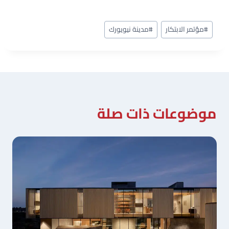
وسوم
#
مؤتمر الابتكار
#
مدينة نيويورك
المقال:
موضوعات ذات صلة