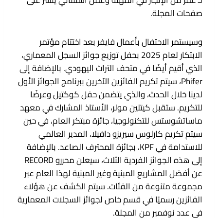
لـ
عمر من الإنجاز في المهنة وعمل استثنائي ينشر على
صفحات المجلة.
وسيستمر الاحتفال بأعمال فايفر بعد اختتام مؤتمر
الابتكار لعام 2025 بحفل توزيع جوائز السجل المعماري،
الذي أقيم أيضًا في متحف التراث اليهودي. بالإضافة إلى
Phifer، سيتم تكريم الفائزين الآخرين ببرنامج الجوائز الأول
لدينا خلال الحدث، والذي يتضمن حفل كوكتيل وعرضًا
للتكريم. ستقبل كيتلين مولر، الأستاذ المشارك في معهد
ماساتشوستس للتكنولوجيا، جائزة مبتكر العام، في حين
سيتم تكريم كارلوس سيريزو دافيلا، المدير العالمي
للاستدامة في KPF، بجائزة المحترف الصاعد. بالإضافة
إلى هذه الجوائز الفردية الثلاث، سيعلن محررو RECORD
عن أفضل المشاريع المبنية وغير المبنية لهذا العام عبر
مجموعة متنوعة من الفئات. سيتم الكشف عن هؤلاء
الفائزين رسميًا في قسم خاص لجوائز السجلات المعمارية
في عدد نوفمبر من المجلة.