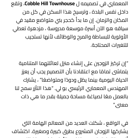
المعماري في تصميمه ل
Cobble Hill Townhouse
، وتقع
داخل نفس البلدة ، وترسيخ هذا السكن في كل من
المكان والزمان. إن ما بدأ كحجر بني متواضع مقيد في
سياقه هو الآن أسرة موسعة مدروسة ، مزدهرة تعطي
الأولوية للبساطة والمرح والوظائف لأنها تستجيب
للتغيرات المحتاجة.
“إن تركيز الزوجين على إنشاء منزل لعائلتهما المتنامية
يتماشى تمامًا مع اعتقادنا بأن التصميم يجب أن يعزز
الحياة اليومية بينما يظل ودودًا ومتواضعًا” ، يشارك
المهندس المعماري الرئيسي بو لي. “هذا التآزر سمح لنا
بالعمل معًا لصياغة مساحة جميلة بقدر ما هي ذات
معنى.”
في الواقع ، شكلت العديد من المعالم الهامة التي
يشاركها الزوجان المشروع بطرق كبيرة وصغيرة. اكتشاف