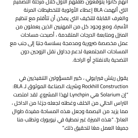
أنهم كانوا يتوقعون طفلهم الأول خلال مرحلة التصميم
التي ألهمت BLA إعطاء الأولوية للتخطيطات المرنة
والغرف القابلة للتكيف التي يمكن أن تتأقلم مع تنظيم
الأسرة. ومع وجود كل من المهنيين الذين يعملون من
المنزل ومتابعة الدرجات المتقدمة ، أصبحت مساحات
عمل مخصصة ضرورية ومدمجة بسلاسة جنبًا إلى جنب مع
المساحات المجتمعية لدعم جداول نقل الزوجين دون
التضحية بالانفتاح أو الراحة.
يقول ريتش فيرايولي ، كبير المسؤولين التنفيذيين في
Rockhill Construction وشريك الصناعة الموثوق لـ BLA:
“إن Solarium هي Lynchpin لهذا المشروع. لقد امتصت
التراس الحالي من الخلف وغطته لجعله جزءًا من الداخل ،
مما يزيد من البصمة وجعل هذه المساحة مفيدة طوال
العام”. “هذه الميزة غير نمطية في نيويورك وتطلب منا
جميعًا العمل معًا لتحقيق ذلك.”