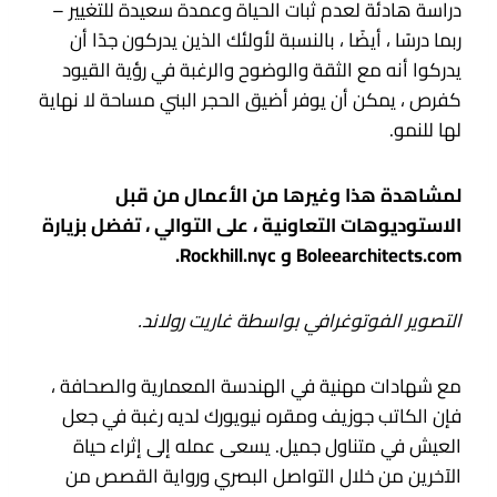
دراسة هادئة لعدم ثبات الحياة وعمدة سعيدة للتغيير –
ربما درسًا ، أيضًا ، بالنسبة لأولئك الذين يدركون جدًا أن
يدركوا أنه مع الثقة والوضوح والرغبة في رؤية القيود
كفرص ، يمكن أن يوفر أضيق الحجر البني مساحة لا نهاية
لها للنمو.
لمشاهدة هذا وغيرها من الأعمال من قبل
الاستوديوهات التعاونية ، على التوالي ، تفضل بزيارة
Boleearchitects.com و Rockhill.nyc.
التصوير الفوتوغرافي بواسطة غاريت رولاند.
مع شهادات مهنية في الهندسة المعمارية والصحافة ،
فإن الكاتب جوزيف ومقره نيويورك لديه رغبة في جعل
العيش في متناول جميل. يسعى عمله إلى إثراء حياة
الآخرين من خلال التواصل البصري ورواية القصص من