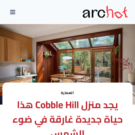
لتجاوز
لى
لمحتوى
العمارة
يجد منزل Cobble Hill هذا
حياة جديدة غارقة في ضوء
الشمس