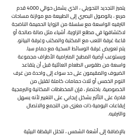
يتميز التجديد التحويلي ، الذي يشمل حوالي 4000 قدم
مربع ، بالوصول البصري إلى الطبيعة مع موازنة مساحات
الترفيه الواسعة مع سلسلة من الزوايا الحميمة الناضجة
لاكتشافها في مطلع الزاوية. أشياء مثل صالة صالحة أو
قاعة غرفة اللعب مع المكتبة والمكتب وغرفة البيانو.
يتم تعويض غرفة الوسائط السخية مع حمام سبا.
ويستوعب أرضية المطبخ المترامية الأطراف مجموعة
واسعة من طقوس الطعام العائلية قبل أن يتقاعد
الضيوف والمقيمون على حد سواء إلى واحدة من غرف
النوم الخمس أو ثلاث حمامات كاملة لقليل من
الخصوصية. باختصار ، فإن المخططات المكانية والبرمجية
قادرة على التأثير بشكل إيجابي على التغيير لأنه يسهل
إيقاعات اليومية ذات مغزى من التجمع والاتصال
والترفيه.
بالإضافة إلى أشعة الشمس ، تتخلل اليقظة البيئية