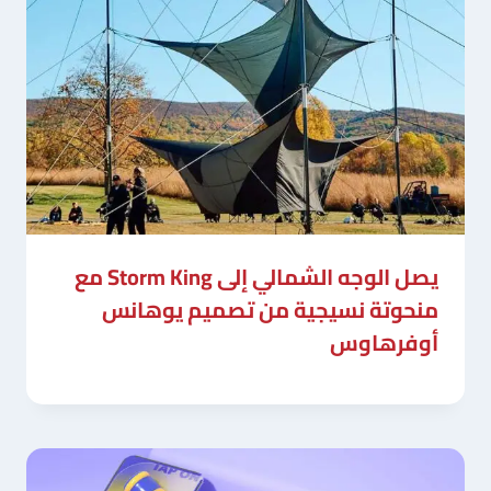
يصل الوجه الشمالي إلى Storm King مع
منحوتة نسيجية من تصميم يوهانس
أوفرهاوس