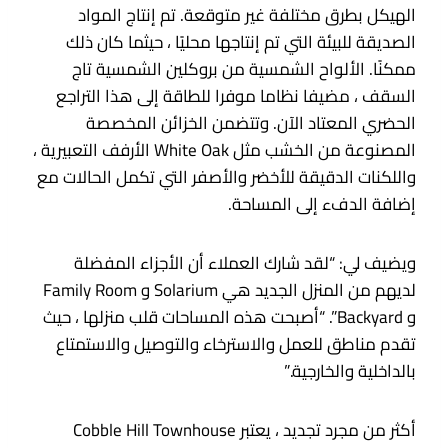
الهيكل بطرق مختلفة غير متوقعة. تم إنتاج المواد
الصديقة للبيئة التي تم إنتاجها محليًا ، حيثما كان ذلك
ممكنًا. الألواح الشمسية من بروكلين الشمسية تاج
السقف ، مضيفا نظاما موفرا للطاقة إلى هذا التراجع
الحضري المعتاد الآن. وتتضمن الخزائن المخصصة
المصنوعة من الخشب مثل White Oak الأرفف التعبيرية ،
واللكنات الدقيقة للأخضر والأصفر التي تكمل الحالات مع
إضافة الدفء إلى المساحة.
ويضيف لي: “لقد شارك العملاء أن الأجزاء المفضلة
لديهم من المنزل الجديد هي Solarium و Family Room
و Backyard”. “أصبحت هذه المساحات قلب منزلها ، حيث
تقدم مناطق للعمل والاسترخاء والتوصيل والاستمتاع
بالداخلية والخارجية.”
أكثر من مجرد تجديد ، يعتبر Cobble Hill Townhouse