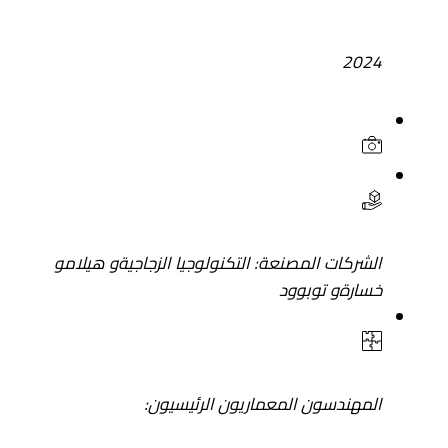
2024
الشركات المصنعة:
التكنولوجيا الزجاجية
و
هيلام
و
خسارة
و
توبوود
المهندسون المعماريون الرئيسيون: