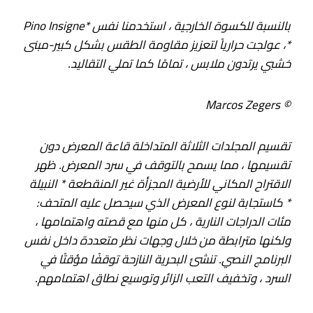
بالنسبة للكسوة الخارجية ، استخدمنا نفس *Pino Insigne
*، عولجت حرارياً لتعزيز مقاومة الطقس بشكل كبير-مبنى
خشبي يرتدون ملابس ، تمامًا كما تملي التقاليد.
© Marcos Zegers
تقسيم المجلدات الثلاثة المتداخلة قاعة المعرض دون
تقسيمها ، مما يسمح بالتوقف في سرد ​​المعرض. ظهر
الاقتراح المكاني للأرضية المجزأة غير المنقطعة * النبيلة
* كاستجابة لنوع المعرض الذي سيحصل عليه المتحف:
مئات الدراجات النارية ، كل منها مع قصته واهتمامها ،
ولكنها مترابطة من خلال وجهات نظر متعددة داخل نفس
البرنامج النصي. تنشئ البحرية النازحة توقفًا مؤقتًا في
السرد ، وتخفيف التعب الزائر وتوسيع نطاق اهتمامهم.