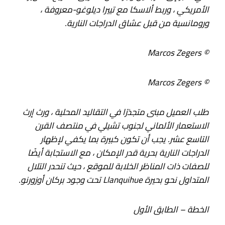
الأمريكي ، وربط ألاسكا مع تييرا ديلوغو-معروفة ،
ورومانسية من قبل عشاق الدراجات النارية.
© Marcos Zegers
© Marcos Zegers
طلب العميل مبنى متجذرًا في التقاليد المحلية ، ورث إرث
الاستعمار الألماني لجنوب تشيلي في منتصف القرن
التاسع عشر. يجب أن تكون كبيرة بما يكفي لإظهار
الدراجات النارية بحرية قدر الإمكان ، مع الاستجابة أيضًا
للصفات ذات المناظر الخلابة للموقع ، حيث تنحدر التلال
المتداول نحو بحيرة Llanquihue تحت وجود بركان أوزورنو.
الخطة – الطابق الأول