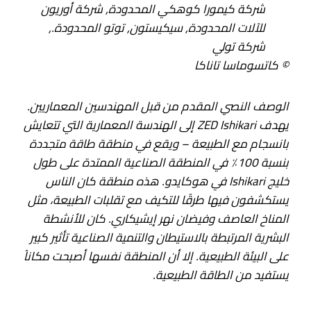
شركة كيمورا كوهكي المحدودة
,
شركة أوريون
للآلات المحدودة
,
سيكيستون
,
توتو المحدودة.
,
شركة تولي
© كاتسوماسا تاناكا
الوصف النصي المقدم من قبل المهندسين المعماريين.
يهدف ZED Ishikari إلى الهندسة المعمارية التي تتعايش
بانسجام مع الطبيعة – ويقع في منطقة طاقة متجددة
بنسبة 100٪ في المنطقة الصناعية الممتدة على طول
خليج Ishikari في هوكايدو. هذه منطقة كان الناس
يستكشفون فيها طرقًا للتكيف مع تقلبات الطبيعة، مثل
المناخ العاصف وفيضان نهر إيشيكاري. كان للأنشطة
البشرية المرتبطة بالاستيطان والتنمية الصناعية تأثير كبير
على البيئة الطبيعية. إلا أن المنطقة نفسها أصبحت مكاناً
يستفيد من الطاقة الطبيعية.