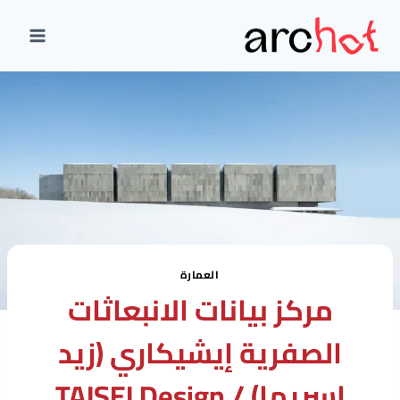
لتجاوز
لى
لمحتوى
العمارة
مركز بيانات الانبعاثات
الصفرية إيشيكاري (زيد
إسريما) / TAISEI Design