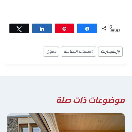
0
Tweet
Share
Pin
Share
SHARES
وسوم
#
إيشيكاريت
#
العمارة الصناعية
#
بنيان
المقال:
موضوعات ذات صلة