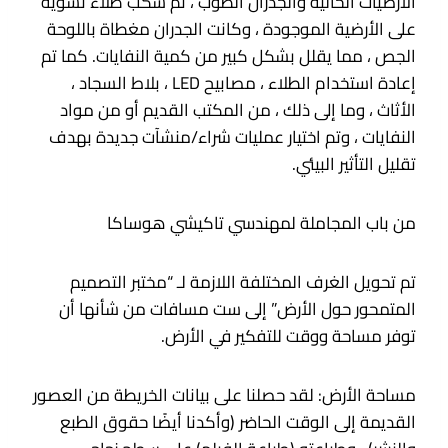
الأرضيات الحالية والجدران الطوب ، تم سكب طلاء تسوية
على الأرضية الموجودة ، وكانت الجدران مغطاة باللوحة
الجص ، مما يقلل بشكل كبير من كمية النفايات. كما تم
إعادة استخدام الطلاء ، مصابيح LED ، بلاط السجاد ،
الأثاث ، وما إلى ذلك ، من المكتب القديم أو من مواد
النفايات ، وتم اختيار عمليات شراء/منشآت جديدة بهدف
تقليل التأثير البيئي.
من باب المجاملة لمهندسي تاكيشي هوساكا
تم تحويل الغرف المختلفة اللازمة لـ “مختبر التصميم
المتمحور حول الأرض” إلى ست مسافات من شأنها أن
توفر مساحة ووقت للتفكير في الأرض.
مساحة الأرض: لقد حصلنا على بيانات الخريطة من العصور
القديمة إلى الوقت الحاضر (وأكدنا أيضًا حقوق الطبع