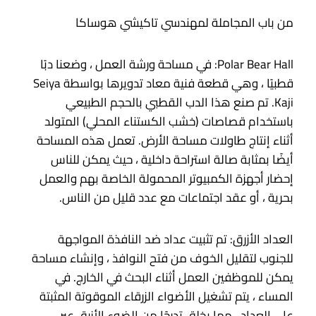
من باب المجاملة لمهندسي تاكيشي هوساكا
Polar Bear Hall: في مساحة ورشة العمل ، وضعنا دبًا
قطبيًا ، وهي قطعة فنية معاد تدويرها بواسطة Seiya
Kaji. تم صنع هذا الدب القطبي بالحجم الطبيعي
باستخدام قصاصات (خشب الكستناء المحلي) المتولد
أثناء إنتاج طاولات مساحة الأرض. تعمل هذه المساحة
أيضًا بمثابة صالة استراحة داخلية ، حيث يمكن للناس
إحضار أجهزة الكمبيوتر المحمولة الخاصة بهم والعمل
بحرية ، أو عقد اجتماعات مع عدد قليل من الناس.
العداد الأزرق: تم تثبيت عداد ضد النافذة المواجهة
للجنوب لتقليل الخوف من فتح النوافذ ، وإنشاء مساحة
يمكن للموظفين العمل أثناء البحث في الخارج. في
المساء ، يتم تشغيل الأضواء الزرقاء الموقوتة المثبتة
على العداد ، مما يخلق تدرجًا من الضوء الأزرق عبر