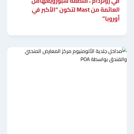
في روتردام ، منطقة سبورويغهافن
العائمة من Mast لتكون “الأكبر في
أوروبا”