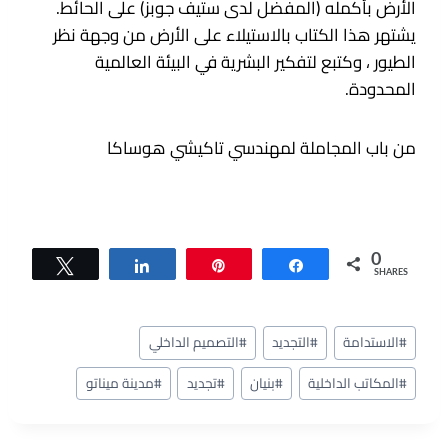
الأرض بأكمله (المفضل لدى ستيف جوبز) على الحائط.
يشتهر هذا الكتاب بالاستيلاء على الأرض من وجهة نظر
الطيور ، وكتبع لتفكير البشرية في البيئة العالمية
المحدودة.
من باب المجاملة لمهندسي تاكيشي هوساكا
0
Tweet
Share
Pin
Share
SHARES
وسوم
#
الاستدامة
#
التجديد
#
التصميم الداخلي
المقال:
#
المكاتب الداخلية
#
بنيان
#
تجديد
#
مدينة ميناتو