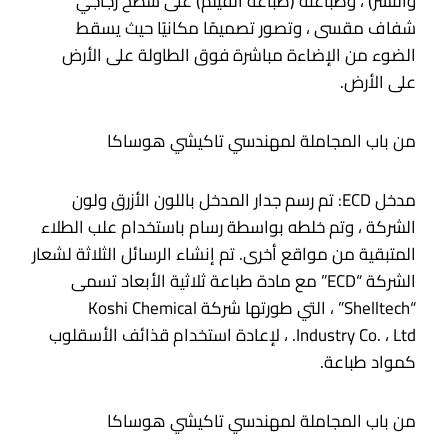
والنشر) ، وطباعته (طباعة الفيلم) على سطح زجاجي
شفاف مقسى ، وتصور تصميمًا مكانيًا حيث يسقط
الضوء من الإضاءة مباشرة فوق الطاولة على الأرض
على الأرض.
من باب المجاملة لمهندسي تاكيشي هوساكا
مدخل ECD: تم رسم جدار المدخل باللون الأزرق ولون
الشركة ، وتم خلطه بواسطة رسام باستخدام علب الطلاء
المتبقية من مواقع أخرى. تم إنشاء الرسائل الثلاثة لشعار
الشركة “ECD” مع مادة طباعة ثلاثية الأبعاد تسمى
“Shelltech” ، التي طورتها شركة Koshi Chemical
Industry Co. ، Ltd. ، لإعادة استخدام قذائف الأسقلوب
كمواد طباعة.
من باب المجاملة لمهندسي تاكيشي هوساكا