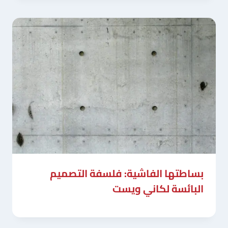
بساطتها الفاشية: فلسفة التصميم
البائسة لكاني ويست