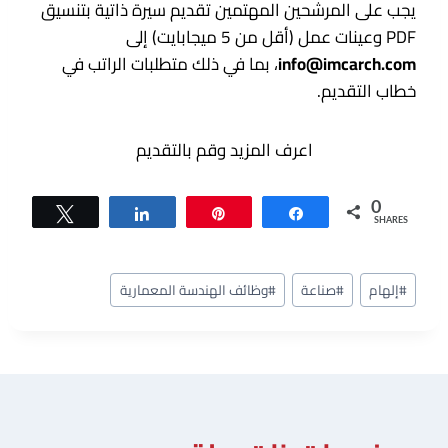
يجب على المرشحين المهتمين تقديم سيرة ذاتية بتنسيق
PDF وعينات عمل (أقل من 5 ميجابايت) إلى
info@imcarch.com
، بما في ذلك متطلبات الراتب في
خطاب التقديم.
اعرف المزيد وقم بالتقديم
0
Tweet
Share
Pin
Share
SHARES
وسوم
#
إلهام
#
صناعة
#
وظائف الهندسة المعمارية
المقال: