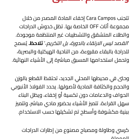
تتجنب Cara Campos إخفاء المادة المصدر من خلال
مجموعة أثاث OFF الخاصة بها. تظل خدوش الدراجات
والطلاء المتشقق والتشطيبات غير المنتظمة موجودة.
‘
القصد ليس الارتقاء بالدورة، بل التكريم
،’
تلاحظ.
يُسمح
للدراجة بالبقاء مقروءة، من الناحية الهيكلية والبصرية،
وتحمل استخدامها المسبق مباشرة إلى الأشياء النهائية.
وحتى في محيطها المحلي الجديد، تحتفظ القطع بالوزن
والحجم والكثافة المادية لأصولها. يحدد الفولاذ الأنبوبي
الحواف والدعامات دون تكسية أو إخفاء، ويظل البناء
سهل القراءة. تتميز الأشياء بحضور مادي مباشر، وتتميز
ببنية مكشوفة وأسطح تم تشكيلها حسب الاستخدام.
كرسي وطاولة ومصباح مصنوع من إطارات الدراجات
المهملة