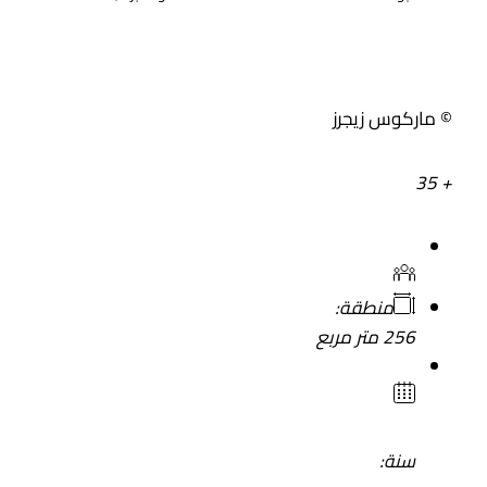
© ماركوس زيجرز
+ 35
منطقة:
256 متر مربع
سنة: