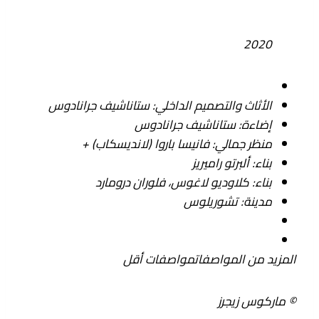
2020
الأثاث والتصميم الداخلي:
ستاناشيف جرانادوس
إضاءة:
ستاناشيف جرانادوس
منظر جمالي:
فانيسا باروا (لانديسكاب) +
بناء:
ألبرتو راميريز
بناء:
كلاوديو لاغوس، فلوران درومارد
مدينة:
تشوريلوس
المزيد من المواصفات
مواصفات أقل
© ماركوس زيجرز