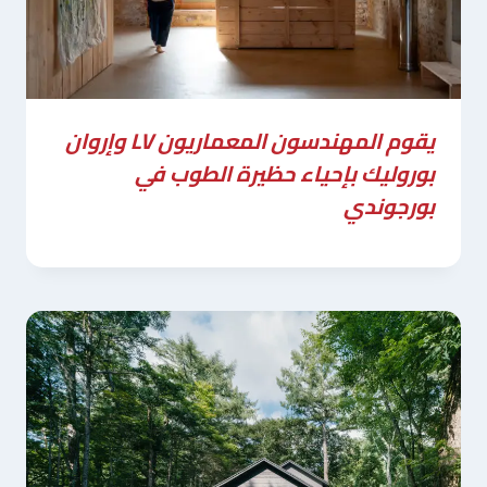
يقوم المهندسون المعماريون LV وإروان
بوروليك بإحياء حظيرة الطوب في
بورجوندي