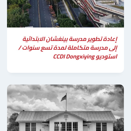
إعادة تطوير مدرسة بينغشان الابتدائية
إلى مدرسة متكاملة لمدة تسع سنوات /
استوديو CCDI Dongxiying