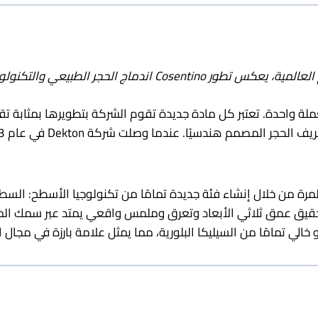
طبيعي والتكنولوجيا المتقدمة. | الصورة عبر كوسنتينو