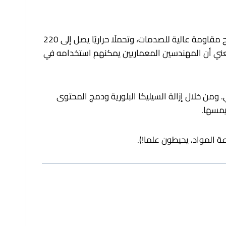
إن Ēclos ليس مجرد مظهر جمالي جديد – إنه دليل على ما يحدث عندما يتلاقى التصميم والهندسة والاستدامة. يوفر السطح مقاومة عالية للصدمات، وتحملًا حراريًا يصل إلى 220
، هذا يعني أن المهندسين المعماريين يمكنهم استخدامه في
 ومن خلال إزالة السيليكا البلورية ودمج المحتوى