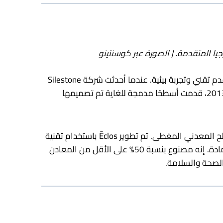
في كوسنتينو، كان الابتكار والاستدامة دائمًا وجهين لعملة واحدة. تعتبر كل مادة جديدة تقوم الشركة بتطويرها بمثابة تقدم تقني وتجربة بيئية. عندما أحدثت شركة Silestone
ثورة في سوق أسطح العمل في التسعينيات، أعادت تعريف الحجر المصمم هندسيًا. عندما وصلت شركة Dekton في عام 2013، قدمت أسطحًا مدمجة للغاية تم تصميمها
الآن، مع Ēclos، اتخذت Cosentino قفزة أخرى – هذه المرة من خلال إنشاء فئة جديدة تمامًا من تكنولوجيا الأسطح: السطح المعدني المغطى. تم تطوير Ēclos باستخدام تقنية
Inlayr® الخاصة، حيث يدمج طبقات معدنية متعددة لتحقيق عمق ثلاثي الأبعاد وتعرق وملمس واقعي يمتد عبر سمك المادة. إنه مصنوع بنسبة 50% على الأقل من المعادن