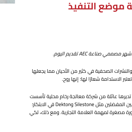
ة موضع التنفيذ
شهر مصممي صناعة AEC
تقديم اليوم
.
والنشرات الصحفية في كثير من الأحيان مما يجعلها
 الاستدامة شعارًا لها؛ إنها روح.
لتي تديرها عائلة من شركة معالجة رخام محلية تأسست
عام 1945، إلى واحدة من الشركات الرائدة في العالم في إنتاج الأسطح المعمارية. تستمر العقول التي تقف وراء المصممين المفضلين مثل Silestone وDekton في الابتكار؛
 آفاق جديدة: Ēclos. القصة وراء المنتج الجديد هي صورة مصغرة لمهمة العلامة التجارية. ومع ذلك، لكي