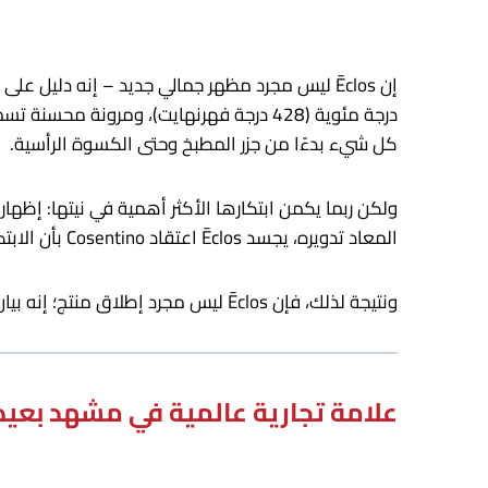
درجة مئوية (428 درجة فهرنهايت)، ومرون
كل شيء بدءًا من جزر المطبخ وحتى الكسوة الرأسية.
ولكن ربما يكمن ابتكارها الأكثر أهمية في نيتها: إظها
المعاد تدويره، يجسد Ēclos اعتقاد Cosentino بأن الابتكار الحقيقي يجب أن يحافظ على الأنظمة – البشرية والبيئية – التي يمسها.
ونتيجة لذلك، فإن Ēclos ليس مجرد إطلاق منتج؛ إنه بيان لروح Cosentino والاتجاه الذي تتجه إليه الشركة. (الآخرون في صناعة المواد، يحيطون علما!).
علامة تجارية عالمية في مشهد بعيد