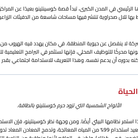
رئيسي في المدن الكبرى، تبدأ قصة كوسينتينو بعيدًا عن المراكز 
بها تلال صحراوية تنتشر فيها مساحات شاسعة من الدفيئات الزراعية. 
الشركة لا ينفصل عن حيوية المنطقة. في مكان يهدد فيه الهروب من 
ا محركًا للتوظيف المحلي، فإنها تستثمر في البرامج التعليمية لل
نه بدوره أن يدعم نفسه. وهذا التعريف للاستدامة اجتماعي بقدر م
الحياة
الألواح الشمسية التي تزود حرم كوسنتينو بالطاقة.
ا استمر نظامها البيئي أيضًا. ومن وجهة نظر كوسينتينو، فإن الا
منشآت كوسينتينو بالكهرباء المتجددة بنسبة 100%، وتعيد استخدام 99% من المياه ا