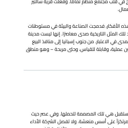
ي قلب مجتمع منظم تمامًا. وفعلت قرية سالتير
مال.
ع هذه الأفكار، فدمجت الصناعة والبيئة في مستوطنات
 تلك المثل التاريخية صدى معاصرًا. إنها ليست مدينة
ى في الاعتبار. من جنوب إسبانيا إلى منافذ البيع
تكون عملية، وقابلة للقياس، وحتى مربحة – وهو منطق
 المستقبل هي تلك المصممة لتحملها. وفي عصر حيث
مرتكزاً على أسس منعشة. ولا تفصل الشركة الأداء