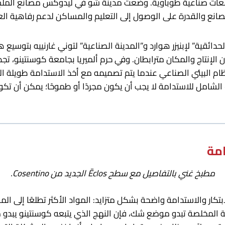
عات صناعية طوباوية. وضعت مدينة شو في ليدوكس مصانع الملح ف
انع والقدرة على الوصول إلى التعليم والمساكن لدعم رفاهية الع
دائقية” لإبنيزر هوارد و”المدينة الصناعية” لتوني غارنييه بتوسي
ن الإنتاج والمكان مترابطان. وفي حرم ألميريا بجامعة كوسنتينو، تجد
ام البيئي الصناعي عندما يتم تصميمه مع أخذ الاستدامة طويلة المد
ف الشامل للاستدامة لا يجب أن يكون مجردًا أو طموحًا؛ يمكن أن 
امة
مطبخ غني بالتفاصيل مع سطح Ēclos الجديد من Cosentino.
ابتكار والاستدامة واضحة بشكل متزايد: المواد الأكثر تطلعًا إلى
ة المخلصة تبدو موضع شك، فإن النهج الذي يتبعه كوسنتينو يبدو 