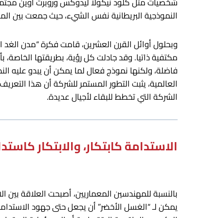
شخصيات مثل كلود نيكولا ليدوكس وروبرت أوين مجتم
النموذجية البريطانية نفس الشيء، حيث جمعت بين المص
وبحلول أوائل القرن العشرين، قامت فكرة “مدن الغد الح
مكتفية ذاتيا. وقد جادلت كل رؤية، بطريقتها الخاصة، بأ
فاضلة، ولكنها نموذج فعال لما يمكن أن يبدو عليه النظ
العالمية، يثبت التطور المستمر للشركة أن هذا التعري
الشركة التي تخطط للبقاء لأجيال عديدة.
الاستدامة كابتكار، والابتكار كاستد
بالنسبة للمهندسين المعماريين، أصبحت العلاقة بين ال
يمكن لـ “الغسل الأخضر” أن يجعل حتى جهود الاستدام