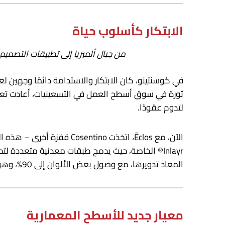
الابتكار كأسلوب حياة
من جبال ألميريا إلى تطبيقات التصميم العالمية، يعكس تطور Cosentino اندماج الحجر ال
لتدوم عقودًا.
المعاد تدويرها، مع وصول بعض الألوان إلى 90%، وهو خالي تمامًا من السيليكا البلورية، مما يمثل علامة بارزة في مجال الصحة والسلامة.
معيار جديد للأسطح المعمارية