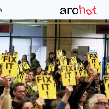
لتجاوز
لى
الر
لمحتوى