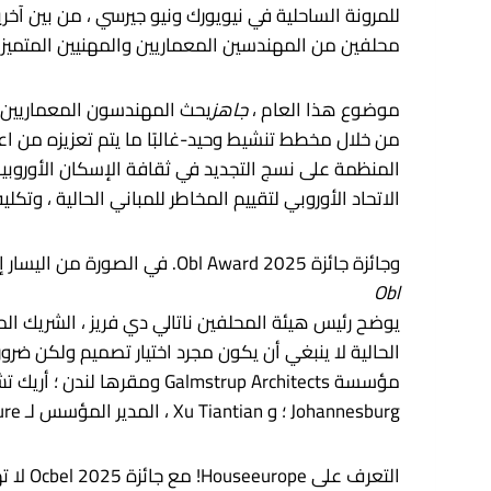
محلفين من المهندسين المعماريين والمهنيين المتميزين
موضوع هذا العام ،
جاهز
من خلال مخطط تنشيط وحيد-غالبًا ما يتم تعزيزه من اع
المنظمة على نسج التجديد في ثقافة الإسكان الأوروبية 
الاتحاد الأوروبي لتقييم المخاطر للمباني الحالية ، وتك
وجائزة جائزة 2025 Obl Award. في الصورة من اليسار إلى اليمين: شو تانتان ، سومايا فال ، ناتالي دي فريز ، آن ماري غالمسستروب ، وأريك تشن.
Obl
Johannesburg ؛ و Xu Tiantian ، المدير المؤسس لـ DNA_Design and Architecture ومقره بكين ، شركة تصميم عام 2009.
التعر