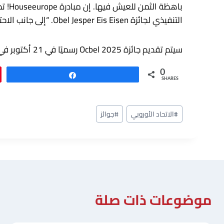
باهظ
التنفيذي لجائزة Obel Jesper Eis Eisen. “إلى جانب الاحتفال بالجائزة ، آمل أن يشجع هذا حركات مماثلة في جميع أنحاء العالم ويعبئنا جميعًا على استخدام صوتنا لأوروبا أفضل.”
سيتم تقديم جائزة 2025 Ocbel رسميًا في 21 أكتوبر في بروكسل.
0
Share
SHARES
وسوم
#
الاتحاد الأوروبي
#
جوائز
المقال:
موضوعات ذات صلة