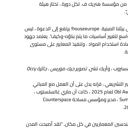
و جيرسي ، من بين آخرين. تسعى الجائزة السنوية التي تبلغ مساحتها 100000 يورو ، بدعم من مؤسسة هنريك ف. لكل دورة ، تختار هيئة
.
يحث المهندسون المعماريين على “إعادة التفكير وإعادة توزيع وتضخيم الموارد الحالية” لمستقبل بيئتنا المبنية. houseeurope! يرتفع إلى الدعوة ، ليس
اسع لتغيير أساسيات ما يتم بناؤه-وكيف”. يعتمد جهود
عادة استخدام المواد ، وتنفيذ المعايير على مستوى
ة.
تصوير جيك موريس ، جائزة Occy
ي ثقافة الهدم والدعوة إلى التغيير التشريعي ، فإنه يدل على أن العمل مع المباني
الحالية لا ينبغي أن يكون مجرد اختيار تصميم ولكن ضرورة اجتماعية وبيئية.” انضمت إلى De Vries في لجنة تحكيم جائزة Obl Award لعام 2025 ، كانت آن ماري غالسلستوب ،
مؤسسة Galmstrup Architects ومقرها لندن ؛ أريك تشن ، المدير القادم لمؤسسة زها حديد ومساهم سجل ؛ Sumayya Vally ، مدير ومؤسس مساحة Counterspace
ضًا صرخة حاشدة للمهندسين المعماريين في كل مكان. “لقد أصبحت المدن