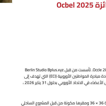
تم تكريم Houseeurope! ، وهو مختبر سياسات الإسكان الذي يدافع عن إعادة الاستخدام التكيفي على الهدم ، بجائزة Occle 2025. تأسست من قبل Berlin Studio Bplus.xyz
and Station.Plus ، وهي منصة بحث في معهد Eth Zurich للتصميم والهندسة المعمارية ، تقوم المنظمة غير الربحية بقيادة مبادرة المواطنين الأوروبية (ECI) التي تهدف إلى
“جعل بناء البناء والتحول أكثر بساطة ، وأكثر بأسعار معقولة ، وجهاز اجتماعيًا.” إذا حصلت على مليون توقيع في جميع الدول الأعضاء في الاتحاد الأوروبي بحلول 31 يناير 2026 ،
كما الحائز على جائزة Ockeurope ، Houseeurope! ينضم إلى صفوف مبادرة كولوتيكو C733 في مجال الهندسة الاجتماعية 36 × 36 ومقرها مكونة من قبل المشروع الساحلي