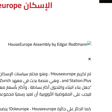
الإسكان Houseeurope غير الربحي! تم تكريمه بجائزة 2025 Ocbel
✕
فيجب على المفوضية الأوروبية أن تعيد رسميًا مجمو