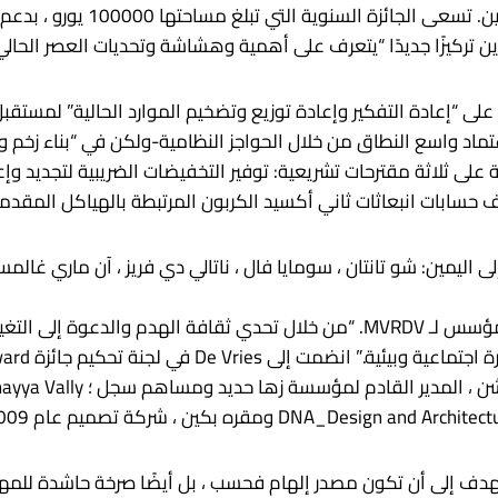
للمرونة الساحلية في نيويورك وني
 تركيزًا جديدًا “يتعرف على أهمية وهشاشة وتحديات العصر الحالي”
تماد واسع النطاق من خلال الحواجز النظامية-ولكن في “بناء زخم و
على ثلاثة مقترحات تشريعية: توفير التخفيضات الضريبية لتجديد وإ
ليف حسابات انبعاثات ثاني أكسيد الكربون المرتبطة بالهياكل المقدم
يوضح رئيس هيئة المحلفين ناتالي دي فريز ، الشريك المؤسس لـ MVRDV. “من خلال تحد
ف على Houseeurope! مع جائزة 2025 Ocbel لا تهدف إلى أن تكون مصدر إلهام فحسب ، بل أي