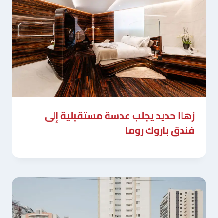
زهاا حديد يجلب عدسة مستقبلية إلى
فندق باروك روما