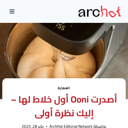
لتجاوز
لى
لمحتوى
العمارة
أصدرت Ooni أول خلاط لها –
إليك نظرة أولى
بواسطة
ArchHot Editorial Network
يناير 28, 2025